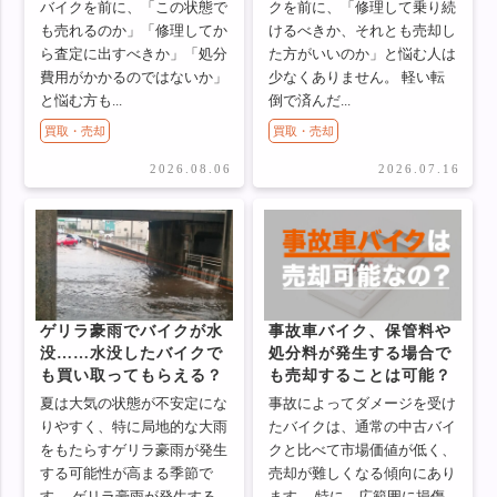
バイクを前に、「この状態で
クを前に、「修理して乗り続
も売れるのか」「修理してか
けるべきか、それとも売却し
ら査定に出すべきか」「処分
た方がいいのか」と悩む人は
費用がかかるのではないか」
少なくありません。 軽い転
と悩む方も...
倒で済んだ...
買取・売却
買取・売却
2026.08.06
2026.07.16
ゲリラ豪雨でバイクが水
事故車バイク、保管料や
没……水没したバイクで
処分料が発生する場合で
も買い取ってもらえる？
も売却することは可能？
夏は大気の状態が不安定にな
事故によってダメージを受け
りやすく、特に局地的な大雨
たバイクは、通常の中古バイ
をもたらすゲリラ豪雨が発生
クと比べて市場価値が低く、
する可能性が高まる季節で
売却が難しくなる傾向にあり