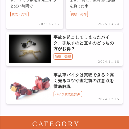
す。 ゲリラ豪雨が発生する
ます。 特に、広範囲に損傷
と短い時間で...
を負った車...
買取・売却
買取・売却
2026.07.07
2025.03.24
事故を起こしてしまったバイ
ク、手放すのと直すのどっちの
方がお得？
買取・売却
2024.11.18
事故車バイクは買取できる？高
く売るコツや査定前の注意点を
徹底解説
バイク買取豆知識
2024.07.05
CATEGORY