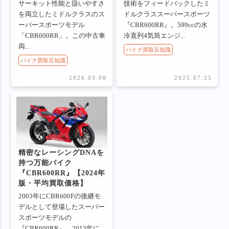
サーキット性能と扱いやすさ
技術をフィードバックしたミ
を両立したミドルクラスのス
ドルクラススーパースポーツ
ーパースポーツモデル
『CBR600RR』。599ccの水
「CBR600RR」。この中古車
冷直列4気筒エンジ...
両...
バイク買取豆知識
バイク買取豆知識
2026.03.08
2025.07.25
精密なレーシングDNAを
持つ万能バイク
『CBR600RR』【2024年
版・平均買取価格】
2003年にCBR600Fの後継モ
デルとして登場したスーパー
スポーツモデルの
『CBR600RR』。2013年に