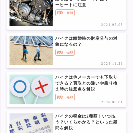
ーヒートに注意
買取・売却
2024.07.05
バイクは離婚時の財産分与の対
象になるの？
買取・売却
2024.11.26
バイクは他メーカーでも下取り
できる？買取との違いや乗り換
え時の注意点を解説
買取・売却
2026.08.01
バイクの税金は2種類！いつ払
う？いくらかかる？といった疑
問を解決