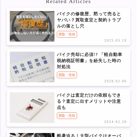
Related Articles
バイクの修復歴、黙って売ると
ヤバい？買取査定と契約トラブ
ルの落とし穴
買取・売却
2025.05.19
バイク売却に必須!? 「軽自動車
税納税証明書」を紛失した時の
対処法
買取・売却
2026.02.06
バイクは査定だけの依頼もでき
る？査定に出すメリットや注意
点も
買取・売却
2024.02.28
酷暑迫る！大型バイクはオーバ