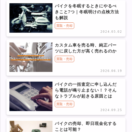
バイクを冬眠するときにやるべ
きこと7つ｜冬眠明けの点検方法
も解説
買取・売却
2024.05.02
カスタム車を売る時、純正パー
ツに戻した方が高く売れるのか
買取・売却
2026.06.19
バイクの一括査定に申し込んだ
ら電話が鳴り止まない！？そん
なトラブルが起きる原因とは
買取・売却
2024.09.25
バイクの売却、即日現金化する
ことは可能？