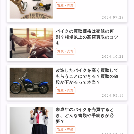
買取・売却
2024.07.29
バイクの買取価格は売値の何
割？相場以上の高額買取のコツ
も
買取・売却
2024.10.21
改造したバイクを高く買取して
もらうことはできる？買取の値
段が下がるって本当？
買取・売却
2024.05.13
未成年のバイクを売買すると
き、どんな書類や手続きが必
要？
買取・売却