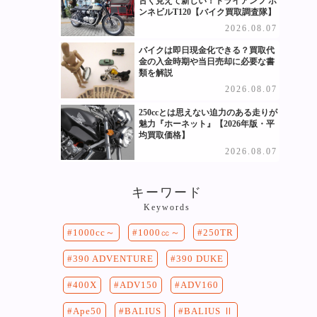
古く見えて新しい！トライアンフ ボ
ンネビルT120【バイク買取調査隊】
2026.08.07
バイクは即日現金化できる？買取代
金の入金時期や当日売却に必要な書
類を解説
2026.08.07
250ccとは思えない迫力のある走りが
魅力『ホーネット』【2026年版・平
均買取価格】
2026.08.07
キーワード
Keywords
250TR
1000cc～
1000㏄～
390 DUKE
390 ADVENTURE
400X
ADV150
ADV160
Ape50
BALIUS
BALIUS Ⅱ