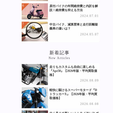
原付バイクの年間維持費と内訳を解
説！維持費を抑える方法
2024.07.01
中古バイク、減算歴車と走行距離疑
義車の違いは？
2024.05.07
新着記事
New Articles
走りもカスタムも自由に楽しめる
『Ape50』【2026年版・平均買取価
格】
2026.08.09
軽快に駆けるスーパーモタード『D
トラッカーX』【2026年版・平均買
取価格】
2026.08.08