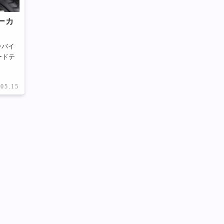
ーカ
ーバイ
ードテ
.05.15