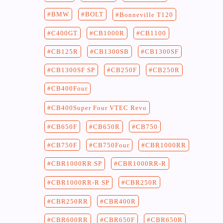
BMW
BOLT
Bonneville T120
C400GT
CB1100
CB1000R
CB125R
CB1300SF
CB1300SB
CB250F
CB250R
CB1300SF SP
CB400Four
CB400Super Four VTEC Revo
CB750
CB650F
CB650R
CB750F
CB750Four
CBR1000RR
CBR1000RR-R
CBR1000RR SP
CBR250R
CBR1000RR-R SP
CBR400R
CBR250RR
CBR650F
CBR650R
CBR600RR