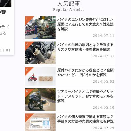
人気記事
Popular Articles
影響
バイクのエンジン警告灯が点灯した
原因は？走行しても大丈夫？対処法
カテゴ
を解説
なる
2024.07.11
バイクの白煙の原因とは？放置する
リスクや対処法・修理費用を解説
.11.01
2024.07.31
原付バイクにかかる税金とは？金額
やいつ・どこで払うのかを解説
2024.05.02
ツアラーバイクとは？特徴やメリッ
ト・デメリット、おすすめモデルを
解説
2024.05.10
バイクの個人売買で揃える書類は？
手続きの方法や売買の注意点も解説
2024.02.29