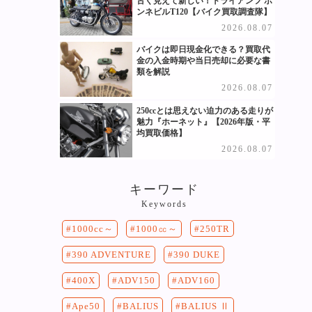
古く見えて新しい！トライアンフ ボ
ンネビルT120【バイク買取調査隊】
2026.08.07
バイクは即日現金化できる？買取代
金の入金時期や当日売却に必要な書
類を解説
2026.08.07
250ccとは思えない迫力のある走りが
魅力『ホーネット』【2026年版・平
均買取価格】
2026.08.07
キーワード
Keywords
250TR
1000cc～
1000㏄～
390 DUKE
390 ADVENTURE
400X
ADV150
ADV160
Ape50
BALIUS
BALIUS Ⅱ