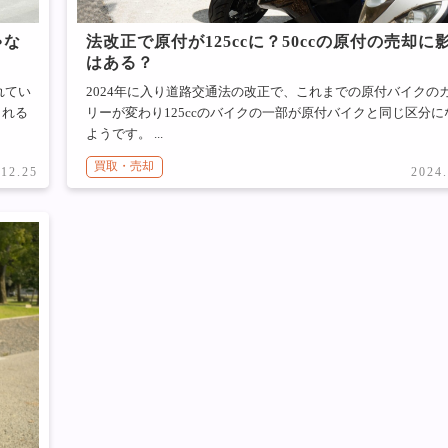
ゃな
法改正で原付が125ccに？50ccの原付の売却に
はある？
れてい
2024年に入り道路交通法の改正で、これまでの原付バイクの
される
リーが変わり125ccのバイクの一部が原付バイクと同じ区分に
ようです。 ...
買取・売却
.12.25
2024