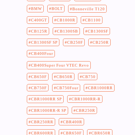
BMW
BOLT
Bonneville T120
C400GT
CB1100
CB1000R
CB125R
CB1300SF
CB1300SB
CB250F
CB250R
CB1300SF SP
CB400Four
CB400Super Four VTEC Revo
CB750
CB650F
CB650R
CB750F
CB750Four
CBR1000RR
CBR1000RR-R
CBR1000RR SP
CBR250R
CBR1000RR-R SP
CBR400R
CBR250RR
CBR650F
CBR650R
CBR600RR