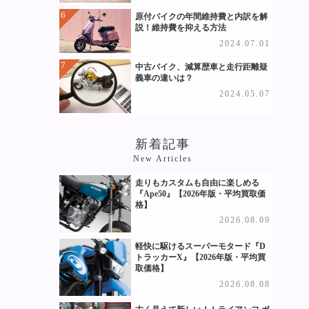
原付バイクの年間維持費と内訳を解
説！維持費を抑える方法
2024.07.01
中古バイク、減算歴車と走行距離疑
義車の違いは？
2024.05.07
新着記事
New Articles
走りもカスタムも自由に楽しめる
『Ape50』【2026年版・平均買取価
格】
2026.08.09
軽快に駆けるスーパーモタード『D
トラッカーX』【2026年版・平均買
取価格】
2026.08.08