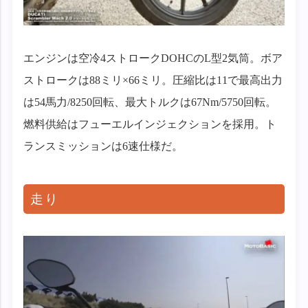
エンジンは空冷4ストロークDOHCのL型2気筒。ボア
ストロークは88ミリ×66ミリ。圧縮比は11で最高出力
は54馬力/8250回転、最大トルクは67Nm/5750回転。
燃料供給はフューエルインジェクションを採用。ト
ランスミッションは6速仕様だ。
走り