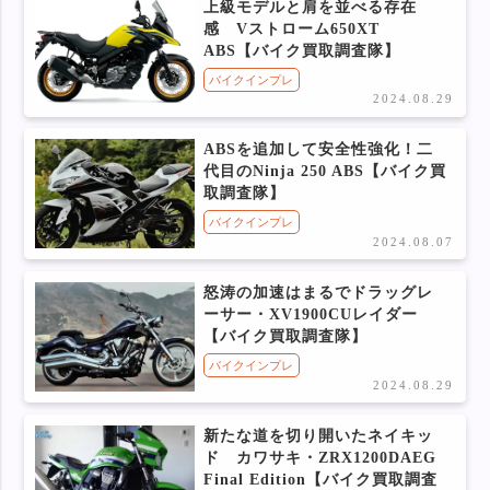
上級モデルと肩を並べる存在
感 Vストローム650XT
ABS【バイク買取調査隊】
バイクインプレ
2024.08.29
ABSを追加して安全性強化！二
代目のNinja 250 ABS【バイク買
取調査隊】
バイクインプレ
2024.08.07
怒涛の加速はまるでドラッグレ
ーサー・XV1900CUレイダー
【バイク買取調査隊】
バイクインプレ
2024.08.29
新たな道を切り開いたネイキッ
ド カワサキ・ZRX1200DAEG
Final Edition【バイク買取調査