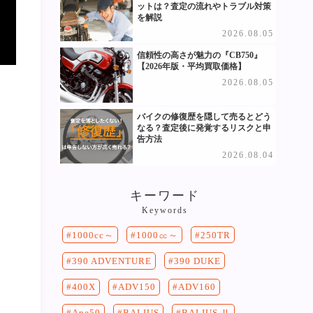
ットは？査定の流れやトラブル対策
を解説
2026.08.05
信頼性の高さが魅力の『CB750』
【2026年版・平均買取価格】
2026.08.05
バイクの修復歴を隠して売るとどう
なる？査定後に発覚するリスクと申
告方法
2026.08.04
キーワード
Keywords
250TR
1000cc～
1000㏄～
390 DUKE
390 ADVENTURE
400X
ADV150
ADV160
Ape50
BALIUS
BALIUS Ⅱ