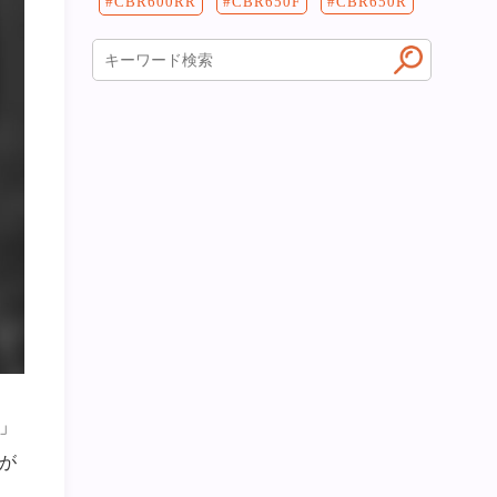
CBR650F
CBR650R
CBR600RR
」
が