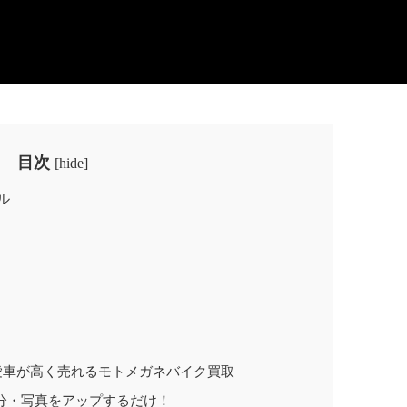
目次
[
hide
]
ル
愛車が高く売れるモトメガネバイク買取
分・写真をアップするだけ！