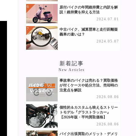
原付バイクの年間維持費と内訳を解
説！維持費を抑える方法
2024.07.01
中古バイク、減算歴車と走行距離疑
義車の違いは？
2024.05.07
新着記事
New Articles
事故車のバイクは売れる？買取価格
が付くケースや処分方法、売却時の
注意点を解説
2026.08.06
個性的＆カスタムも映えるストリー
トモデル『グラストラッカー』
【2026年版・平均買取価格】
2026.08.06
バイク出張買取のメリット・デメリ