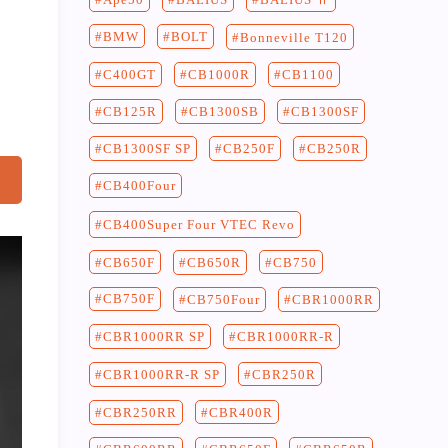
BMW
BOLT
Bonneville T120
C400GT
CB1100
CB1000R
CB125R
CB1300SF
CB1300SB
CB250F
CB250R
CB1300SF SP
CB400Four
CB400Super Four VTEC Revo
CB750
CB650F
CB650R
CB750F
CB750Four
CBR1000RR
CBR1000RR-R
CBR1000RR SP
CBR250R
CBR1000RR-R SP
CBR400R
CBR250RR