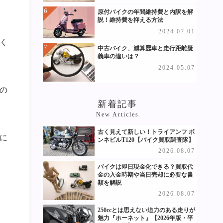
原付バイクの年間維持費と内訳を解
説！維持費を抑える方法
2024.07.01
く
中古バイク、減算歴車と走行距離疑
義車の違いは？
2024.05.07
の
新着記事
New Articles
古く見えて新しい！トライアンフ ボ
に
ンネビルT120【バイク買取調査隊】
2026.08.07
バイクは即日現金化できる？買取代
金の入金時期や当日売却に必要な書
類を解説
2026.08.07
250ccとは思えない迫力のある走りが
魅力『ホーネット』【2026年版・平