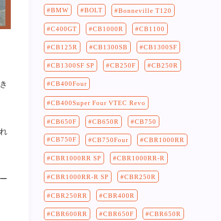
BMW
BOLT
Bonneville T120
C400GT
CB1100
CB1000R
CB125R
CB1300SF
CB1300SB
CB250F
CB250R
CB1300SF SP
CB400Four
き
CB400Super Four VTEC Revo
CB750
CB650F
CB650R
れ
CB750F
CB750Four
CBR1000RR
CBR1000RR-R
CBR1000RR SP
CBR250R
CBR1000RR-R SP
ー
CBR400R
CBR250RR
CBR650F
CBR650R
CBR600RR