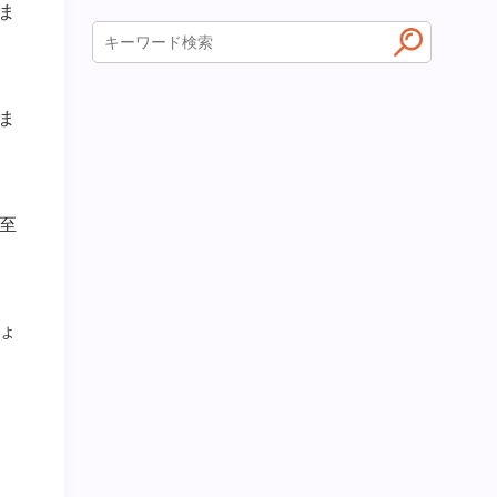
ま
ま
至
ょ