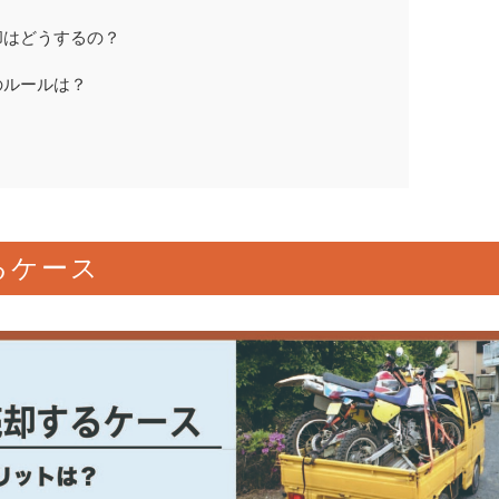
却はどうするの？
のルールは？
るケース