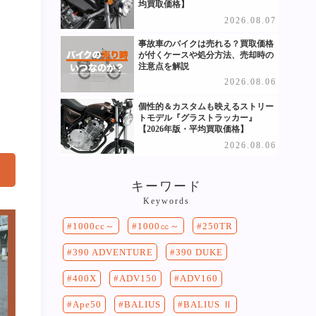
均買取価格】
2026.08.07
事故車のバイクは売れる？買取価格
が付くケースや処分方法、売却時の
注意点を解説
2026.08.06
個性的＆カスタムも映えるストリー
トモデル『グラストラッカー』
【2026年版・平均買取価格】
2026.08.06
キーワード
Keywords
250TR
1000cc～
1000㏄～
390 DUKE
390 ADVENTURE
400X
ADV150
ADV160
Ape50
BALIUS
BALIUS Ⅱ