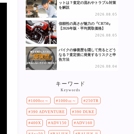
ットは？査定の流れやトラブル対策
を解説
2026.08.05
信頼性の高さが魅力の『CB750』
【2026年版・平均買取価格】
2026.08.05
バイクの修復歴を隠して売るとどう
なる？査定後に発覚するリスクと申
告方法
2026.08.04
キーワード
Keywords
250TR
1000cc～
1000㏄～
390 DUKE
390 ADVENTURE
400X
ADV150
ADV160
Ape50
BALIUS
BALIUS Ⅱ