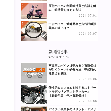
原付バイクの年間維持費と内訳を解
説！維持費を抑える方法
2024.07.01
中古バイク、減算歴車と走行距離疑
義車の違いは？
2024.05.07
新着記事
New Articles
事故車のバイクは売れる？買取価格
が付くケースや処分方法、売却時の
注意点を解説
2026.08.06
個性的＆カスタムも映えるストリー
トモデル『グラストラッカー』
【2026年版・平均買取価格】
2026.08.06
バイク出張買取のメリット・デメリ