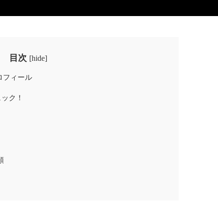
目次
[
hide
]
種プロフィール
ェック！
類