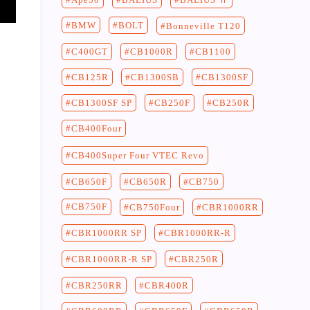
BMW
BOLT
Bonneville T120
C400GT
CB1100
CB1000R
CB125R
CB1300SF
CB1300SB
CB250F
CB250R
CB1300SF SP
CB400Four
CB400Super Four VTEC Revo
CB750
CB650F
CB650R
CB750F
CB750Four
CBR1000RR
CBR1000RR-R
CBR1000RR SP
CBR250R
CBR1000RR-R SP
CBR400R
CBR250RR