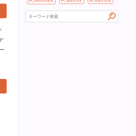
CBR650F
CBR650R
CBR600RR
チ
デ
ー