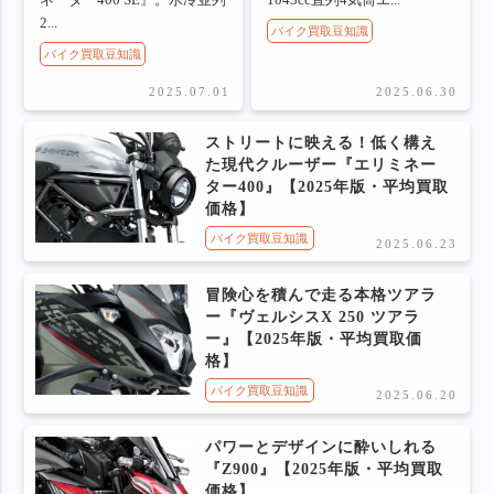
ネーター400 SE』。水冷並列
1043cc直列4気筒エ...
2...
バイク買取豆知識
バイク買取豆知識
2025.07.01
2025.06.30
ストリートに映える！低く構え
た現代クルーザー『エリミネー
ター400』【2025年版・平均買取
価格】
バイク買取豆知識
2025.06.23
冒険心を積んで走る本格ツアラ
ー『ヴェルシスX 250 ツアラ
ー』【2025年版・平均買取価
格】
バイク買取豆知識
2025.06.20
パワーとデザインに酔いしれる
『Z900』【2025年版・平均買取
価格】