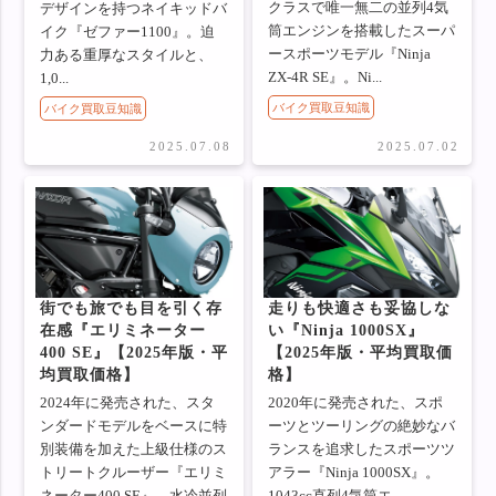
クラスで唯一無二の並列4気
デザインを持つネイキッドバ
筒エンジンを搭載したスーパ
イク『ゼファー1100』。迫
ースポーツモデル『Ninja
力ある重厚なスタイルと、
ZX-4R SE』。Ni...
1,0...
バイク買取豆知識
バイク買取豆知識
2025.07.08
2025.07.02
街でも旅でも目を引く存
走りも快適さも妥協しな
在感『エリミネーター
い『Ninja 1000SX』
400 SE』【2025年版・平
【2025年版・平均買取価
均買取価格】
格】
2024年に発売された、スタ
2020年に発売された、スポ
ンダードモデルをベースに特
ーツとツーリングの絶妙なバ
別装備を加えた上級仕様のス
ランスを追求したスポーツツ
トリートクルーザー『エリミ
アラー『Ninja 1000SX』。