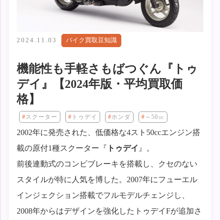
2024.11.03
バイク買取豆知識
機能性も手軽さもばつぐん『トゥ
デイ』【2024年版・平均買取価
格】
スクーター
トゥデイ
ホンダ
～50㏄
2002年に発売された、低価格な4スト50ccエンジン搭
載の原付1種スクーター『
トゥデイ
』。
前後連動式のコンビブレーキを搭載し、クセのない
スタイルが特に人気を博した。2007年にフューエル
インジェクション搭載でフルモデルチェンジし、
2008年からはデザインを強化したトゥデイFが追加さ