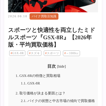
2026.06.10
バイク買取豆知識
スポーツと快適性を両立したミド
ルスポーツ『GSX-8R』【2026年
版・平均買取価格】
GSX-8R
スズキ
スポーツ
～1000cc
目次
[
hide
]
1.
GSX-8Rの特徴と買取相場
1.1.
GSX-8R
2.
取引価格が決まる要因とは？
2.1.
バイクの状態と中古市場の傾向で買取価格