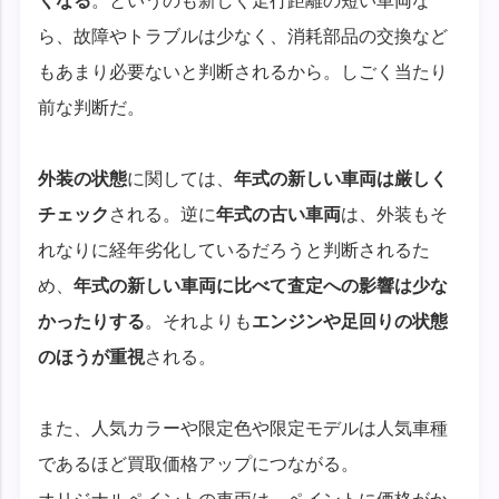
くなる
。というのも新しく走行距離の短い車両な
ら、故障やトラブルは少なく、消耗部品の交換など
もあまり必要ないと判断されるから。しごく当たり
前な判断だ。
外装の状態
に関しては、
年式の新しい車両は厳しく
チェック
される。逆に
年式の古い車両
は、外装もそ
れなりに経年劣化しているだろうと判断されるた
め、
年式の新しい車両に比べて査定への影響は少な
かったりする
。それよりも
エンジンや足回りの状態
のほうが重視
される。
また、人気カラーや限定色や限定モデルは人気車種
であるほど買取価格アップにつながる。