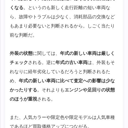
くなる
。というのも新しく走行距離の短い車両な
ら、故障やトラブルは少なく、消耗部品の交換など
もあまり必要ないと判断されるから。しごく当たり
前な判断だ。
外装の状態
に関しては、
年式の新しい車両は厳しく
チェック
される。逆に
年式の古い車両
は、外装もそ
れなりに経年劣化しているだろうと判断されるた
め、
年式の新しい車両に比べて査定への影響は少な
かったりする
。それよりも
エンジンや足回りの状態
のほうが重視
される。
また、人気カラーや限定色や限定モデルは人気車種
であるほど買取価格アップにつながる。