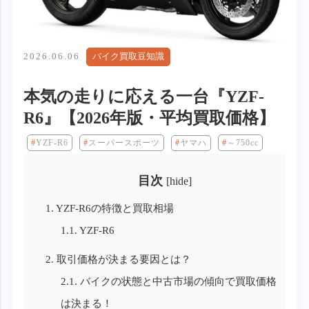
2026.06.06
バイク買取豆知識
本気の走りに応える一台『YZF-
R6』【2026年版・平均買取価格】
YZF-R6
スーパースポーツ
ヤマハ
～750cc
目次
[
hide
]
1.
YZF-R6の特徴と買取相場
1.1.
YZF-R6
2.
取引価格が決まる要因とは？
2.1.
バイクの状態と中古市場の傾向で買取価格
は決まる！