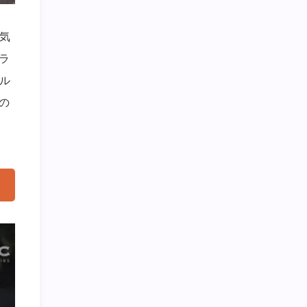
。気
ラ
ル
の