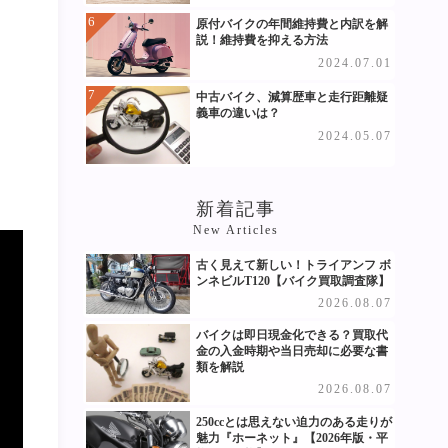
原付バイクの年間維持費と内訳を解
説！維持費を抑える方法
2024.07.01
中古バイク、減算歴車と走行距離疑
義車の違いは？
2024.05.07
新着記事
New Articles
古く見えて新しい！トライアンフ ボ
ンネビルT120【バイク買取調査隊】
2026.08.07
バイクは即日現金化できる？買取代
金の入金時期や当日売却に必要な書
類を解説
2026.08.07
250ccとは思えない迫力のある走りが
魅力『ホーネット』【2026年版・平