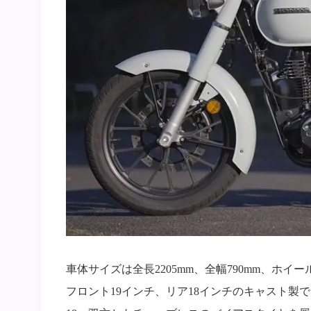
車体サイズは全長2205mm、全幅790mm、ホイー
フロント19インチ、リア18インチのキャスト製で、フ