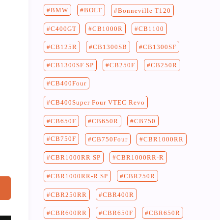
BMW
BOLT
Bonneville T120
C400GT
CB1100
CB1000R
CB125R
CB1300SF
CB1300SB
CB250F
CB250R
CB1300SF SP
CB400Four
CB400Super Four VTEC Revo
CB750
CB650F
CB650R
CB750F
CB750Four
CBR1000RR
CBR1000RR-R
CBR1000RR SP
CBR250R
CBR1000RR-R SP
CBR400R
CBR250RR
CBR650F
CBR650R
CBR600RR