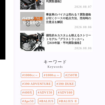
均買取価格】
2026.08.07
事故車のバイクは売れる？買取価格
が付くケースや処分方法、売却時の
注意点を解説
2026.08.06
個性的＆カスタムも映えるストリー
トモデル『グラストラッカー』
【2026年版・平均買取価格】
2026.08.06
キーワード
Keywords
250TR
1000cc～
1000㏄～
390 DUKE
390 ADVENTURE
400X
ADV150
ADV160
Ape50
BALIUS
BALIUS Ⅱ