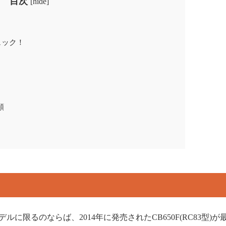
目次
[
hide
]
ェック！
類
ルに限るのならば、2014年に発売されたCB650F(RC83型)が