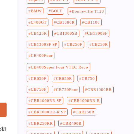
BMW
BOLT
Bonneville T120
C400GT
CB1100
CB1000R
CB125R
CB1300SF
CB1300SB
CB250F
CB250R
CB1300SF SP
CB400Four
CB400Super Four VTEC Revo
CB750
CB650F
CB650R
CB750F
CB750Four
CBR1000RR
CBR1000RR-R
CBR1000RR SP
CBR250R
CBR1000RR-R SP
CBR400R
CBR250RR
最初