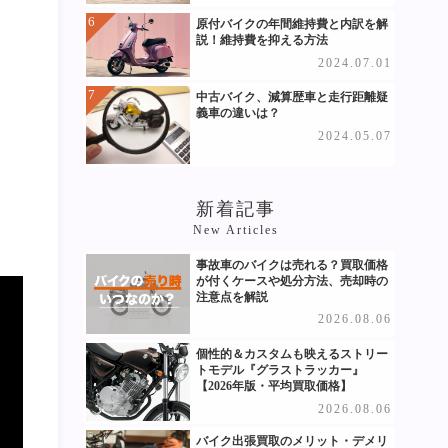
原付バイクの年間維持費と内訳を解
説！維持費を抑える方法
2024.07.01
中古バイク、減算歴車と走行距離疑
義車の違いは？
2024.05.07
新着記事
New Articles
事故車のバイクは売れる？買取価格
が付くケースや処分方法、売却時の
注意点を解説
2026.08.06
個性的＆カスタムも映えるストリー
トモデル『グラストラッカー』
【2026年版・平均買取価格】
2026.08.06
バイク出張買取のメリット・デメリ