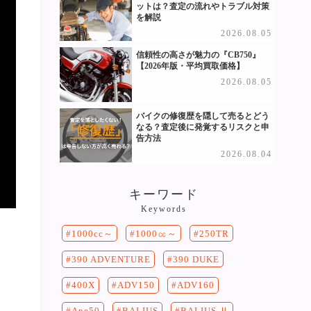
ットは？査定の流れやトラブル対策
を解説
2026.08.05
信頼性の高さが魅力の『CB750』
【2026年版・平均買取価格】
2026.08.05
バイクの修復歴を隠して売るとどう
なる？査定後に発覚するリスクと申
告方法
2026.08.04
キーワード
Keywords
250TR
1000cc～
1000㏄～
390 DUKE
390 ADVENTURE
400X
ADV150
ADV160
Ape50
BALIUS
BALIUS Ⅱ