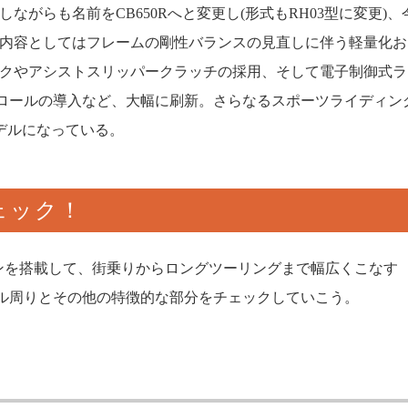
がらも名前をCB650Rへと変更し(形式もRH03型に変更)、
発展内容としてはフレームの剛性バランスの見直しに伴う軽量化お
クやアシストスリッパークラッチの採用、そして電子制御式ラ
トロールの導入など、大幅に刷新。さらなるスポーツライディン
デルになっている。
ェック！
ジンを搭載して、街乗りからロングツーリングまで幅広くこなす
ル周りとその他の特徴的な部分をチェックしていこう。