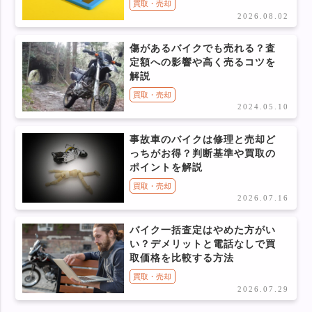
買取・売却
2026.08.02
傷があるバイクでも売れる？査
定額への影響や高く売るコツを
解説
買取・売却
2024.05.10
事故車のバイクは修理と売却ど
っちがお得？判断基準や買取の
ポイントを解説
買取・売却
2026.07.16
バイク一括査定はやめた方がい
い？デメリットと電話なしで買
取価格を比較する方法
買取・売却
2026.07.29