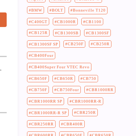
BMW
BOLT
Bonneville T120
C400GT
CB1100
CB1000R
CB125R
CB1300SF
CB1300SB
CB250F
CB250R
CB1300SF SP
CB400Four
CB400Super Four VTEC Revo
。
CB750
CB650F
CB650R
CB750F
CB750Four
CBR1000RR
CBR1000RR-R
CBR1000RR SP
CBR250R
CBR1000RR-R SP
CBR400R
CBR250RR
CBR650F
CBR650R
CBR600RR