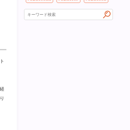
ト
経
り