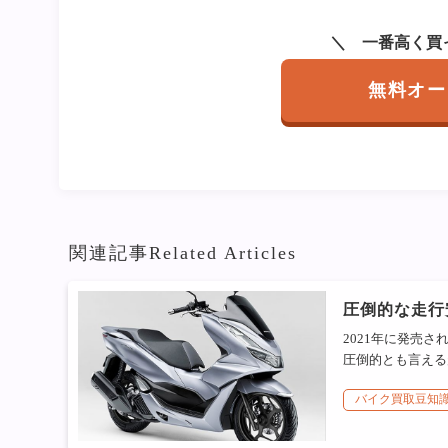
一番高く買
無料オー
関連記事
Related Articles
圧倒的な走行安
2021年に発売さ
圧倒的とも言える走
バイク買取豆知