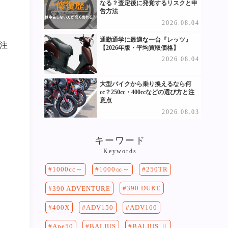
なる？査定後に発覚するリスクと申
告方法
2026.08.04
通勤通学に最適な一台『レッツ』
注
【2026年版・平均買取価格】
2026.08.04
大型バイクから乗り換えるなら何
cc？250cc・400ccなどの選び方と注
意点
2026.08.03
キーワード
Keywords
250TR
1000cc～
1000㏄～
390 DUKE
390 ADVENTURE
400X
ADV150
ADV160
Ape50
BALIUS
BALIUS Ⅱ