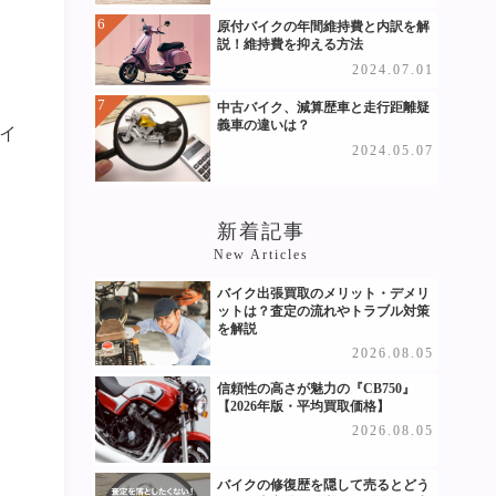
原付バイクの年間維持費と内訳を解
説！維持費を抑える方法
2024.07.01
中古バイク、減算歴車と走行距離疑
義車の違いは？
イ
2024.05.07
新着記事
New Articles
バイク出張買取のメリット・デメリ
ットは？査定の流れやトラブル対策
を解説
2026.08.05
信頼性の高さが魅力の『CB750』
【2026年版・平均買取価格】
2026.08.05
バイクの修復歴を隠して売るとどう