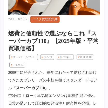
2025.07.07
バイク買取豆知識
燃費と信頼性で選ぶならこれ『ス
ーパーカブ110』【2025年版・平均
買取価格】
スーパーカブ110
ホンダ
街中乗り
通勤通学
～125㏄
2009年に発売された、長年にわたって信頼され続け
てきたカブシリーズの中核を担うスタンダードモデ
ル『
スーパーカブ110
』。
空冷4ストローク単気筒エンジンは燃費性能に優れ、
日常の足として圧倒的な経済性と耐久性を発揮。レ