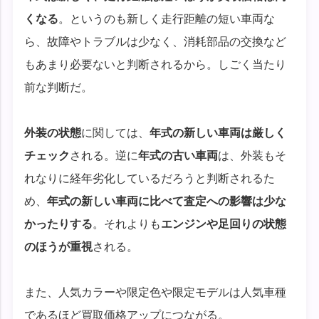
くなる
。というのも新しく走行距離の短い車両な
ら、故障やトラブルは少なく、消耗部品の交換など
もあまり必要ないと判断されるから。しごく当たり
前な判断だ。
外装の状態
に関しては、
年式の新しい車両は厳しく
チェック
される。逆に
年式の古い車両
は、外装もそ
れなりに経年劣化しているだろうと判断されるた
め、
年式の新しい車両に比べて査定への影響は少な
かったりする
。それよりも
エンジンや足回りの状態
のほうが重視
される。
また、人気カラーや限定色や限定モデルは人気車種
であるほど買取価格アップにつながる。