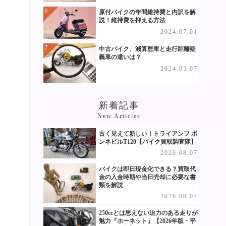
原付バイクの年間維持費と内訳を解
説！維持費を抑える方法
2024.07.01
中古バイク、減算歴車と走行距離疑
義車の違いは？
2024.05.07
新着記事
New Articles
古く見えて新しい！トライアンフ ボ
ンネビルT120【バイク買取調査隊】
2026.08.07
バイクは即日現金化できる？買取代
金の入金時期や当日売却に必要な書
類を解説
2026.08.07
250ccとは思えない迫力のある走りが
魅力『ホーネット』【2026年版・平