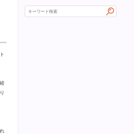
ト
経
り
れ