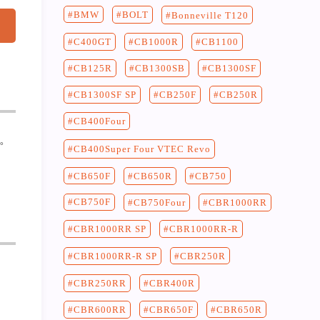
BMW
BOLT
Bonneville T120
C400GT
CB1100
CB1000R
CB125R
CB1300SF
CB1300SB
CB250F
CB250R
CB1300SF SP
CB400Four
。
CB400Super Four VTEC Revo
CB750
CB650F
CB650R
CB750F
CB750Four
CBR1000RR
CBR1000RR-R
CBR1000RR SP
CBR250R
CBR1000RR-R SP
CBR400R
CBR250RR
CBR650F
CBR650R
CBR600RR