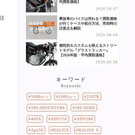
均買取価格】
2026.08.07
注
事故車のバイクは売れる？買取価格
が付くケースや処分方法、売却時の
注意点を解説
2026.08.06
個性的＆カスタムも映えるストリー
トモデル『グラストラッカー』
【2026年版・平均買取価格】
2026.08.06
キーワード
Keywords
250TR
1000cc～
1000㏄～
390 DUKE
390 ADVENTURE
400X
ADV150
ADV160
Ape50
BALIUS
BALIUS Ⅱ