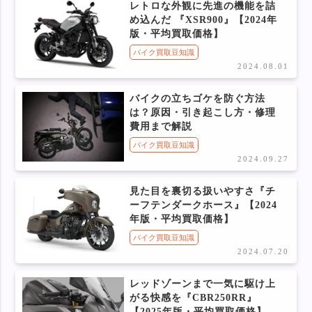
レトロな外観に先進の機能を詰
め込んだ 『XSR900』【2024年
版・平均買取価格】
バイク買取豆知識
2024.08.01
バイクの立ちゴケを防ぐ方法
は？原因・引き起こし方・修理
費用まで解説
バイク買取豆知識
2024.09.27
見た目を裏切る扱いやすさ『チ
ーフテンダークホース』【2024
年版・平均買取価格】
バイク買取豆知識
2024.07.20
レッドゾーンまで一気に駆け上
がる快感を『CBR250RR』
【2025年版・平均買取価格】