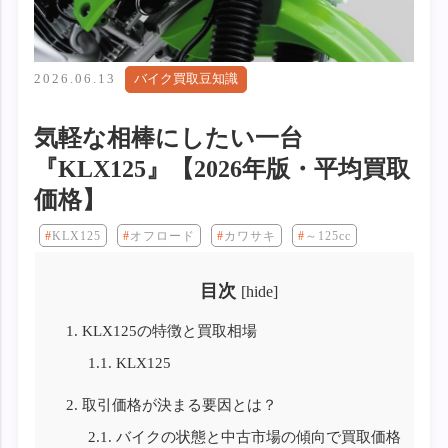
2026.06.13
バイク買取豆知識
気軽な相棒にしたい一台
『KLX125』【2026年版・平均買取
価格】
KLX125
オフロード
カワサキ
～125cc
目次
[
hide
]
1.
KLX125の特徴と買取相場
1.1.
KLX125
2.
取引価格が決まる要因とは？
2.1.
バイクの状態と中古市場の傾向で買取価格