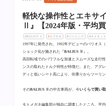
軽快な操作性とエキサイ
Ⅱ』【2024年版・平均
BALIUS Ⅱ
カワサキ
ツーリング
ネイキッ
1997年に発売され、1992年デビューのバリ
ショック化が施された『
BALIUS Ⅱ
』。
高回転域でのパワフルな加速とスムーズな走行性
ンスの取れたトルク特性が特徴だ。また、アグレ
ディと低いシート高により、街乗りからツーリン
その
BALIUS Ⅱ
の中古車両が、今
いくらで買い取
モトメガネ編集部が独自に調査したところ、平均