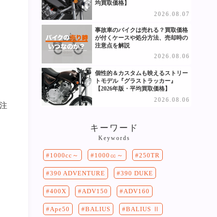
均買取価格】
2026.08.07
事故車のバイクは売れる？買取価格
が付くケースや処分方法、売却時の
注意点を解説
2026.08.06
個性的＆カスタムも映えるストリー
トモデル『グラストラッカー』
【2026年版・平均買取価格】
2026.08.06
注
キーワード
Keywords
250TR
1000cc～
1000㏄～
390 DUKE
390 ADVENTURE
400X
ADV150
ADV160
Ape50
BALIUS
BALIUS Ⅱ