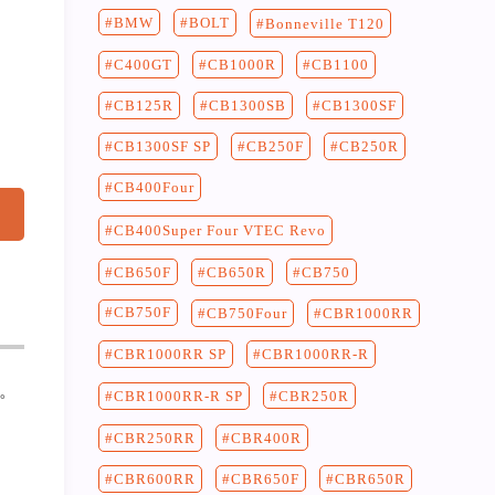
BMW
BOLT
Bonneville T120
C400GT
CB1100
CB1000R
CB125R
CB1300SF
CB1300SB
CB250F
CB250R
CB1300SF SP
CB400Four
CB400Super Four VTEC Revo
CB750
CB650F
CB650R
CB750F
CB750Four
CBR1000RR
CBR1000RR-R
CBR1000RR SP
。
CBR250R
CBR1000RR-R SP
CBR400R
CBR250RR
CBR650F
CBR650R
CBR600RR