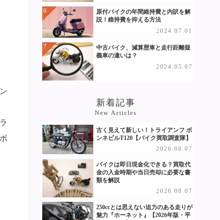
原付バイクの年間維持費と内訳を解
説！維持費を抑える方法
2024.07.01
中古バイク、減算歴車と走行距離疑
義車の違いは？
2024.05.07
ン
新着記事
New Articles
ラ
古く見えて新しい！トライアンフ ボ
ボ
ンネビルT120【バイク買取調査隊】
2026.08.07
バイクは即日現金化できる？買取代
金の入金時期や当日売却に必要な書
類を解説
2026.08.07
250ccとは思えない迫力のある走りが
魅力『ホーネット』【2026年版・平