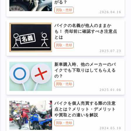
がる？
買取・売却
2026.04.16
バイクの名義が他人のままか
も！ 売却前に確認すべき注意点
とは
買取・売却
2025.07.23
新車購入時、他のメーカーのバ
イクでも下取りはしてもらえる
の？
買取・売却
2025.01.06
バイクを個人売買する際の注意
点とは？メリット・デメリット
や買取との違いを解説
買取・売却
2024.05.10