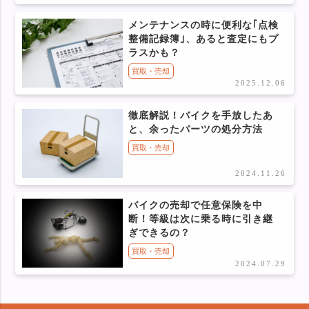
メンテナンスの時に便利な｢点検
整備記録簿｣、あると査定にもプ
ラスかも？
買取・売却
2025.12.06
徹底解説！バイクを手放したあ
と、余ったパーツの処分方法
買取・売却
2024.11.26
バイクの売却で任意保険を中
断！等級は次に乗る時に引き継
ぎできるの？
買取・売却
2024.07.29