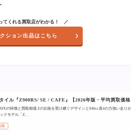
。
ってくれる買取店がわかる！
クション出品はこちら
イル『Z900RS/ SE / CAFE』【2026年版・平均買取価
SE / CAFEの特徴と買取相場 Zの伝統を受け継ぐデザインと948cc直4の力強い走り
クモデル「Z...
知識