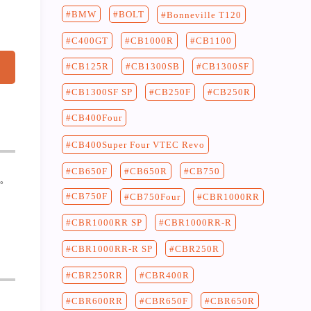
BMW
BOLT
Bonneville T120
C400GT
CB1100
CB1000R
CB125R
CB1300SF
CB1300SB
CB250F
CB250R
CB1300SF SP
CB400Four
CB400Super Four VTEC Revo
CB750
CB650F
CB650R
。
CB750F
CB750Four
CBR1000RR
CBR1000RR-R
CBR1000RR SP
CBR250R
CBR1000RR-R SP
CBR400R
CBR250RR
CBR650F
CBR650R
CBR600RR