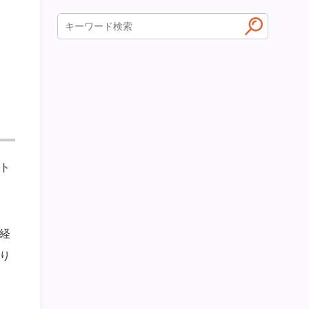
ト
経
り