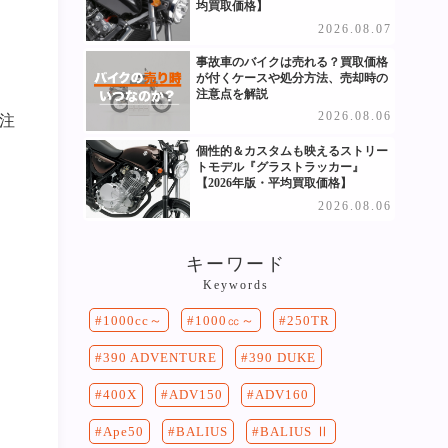
均買取価格】
2026.08.07
事故車のバイクは売れる？買取価格
が付くケースや処分方法、売却時の
注意点を解説
2026.08.06
注
個性的＆カスタムも映えるストリー
トモデル『グラストラッカー』
【2026年版・平均買取価格】
2026.08.06
キーワード
Keywords
250TR
1000cc～
1000㏄～
390 DUKE
390 ADVENTURE
400X
ADV150
ADV160
Ape50
BALIUS
BALIUS Ⅱ