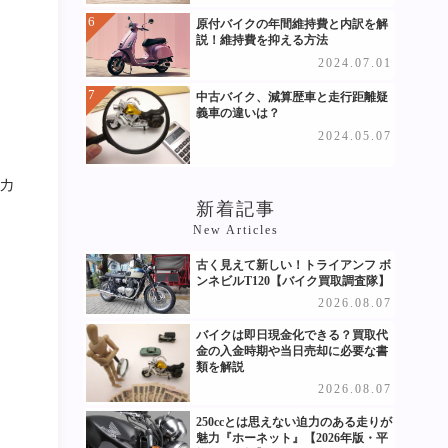
原付バイクの年間維持費と内訳を解
説！維持費を抑える方法
2024.07.01
中古バイク、減算歴車と走行距離疑
義車の違いは？
2024.05.07
カ
新着記事
New Articles
古く見えて新しい！トライアンフ ボ
ンネビルT120【バイク買取調査隊】
2026.08.07
バイクは即日現金化できる？買取代
金の入金時期や当日売却に必要な書
類を解説
2026.08.07
250ccとは思えない迫力のある走りが
魅力『ホーネット』【2026年版・平