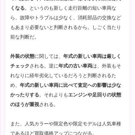
くなる
。というのも新しく走行距離の短い車両な
ら、故障やトラブルは少なく、消耗部品の交換など
もあまり必要ないと判断されるから。しごく当たり
前な判断だ。
外装の状態
に関しては、
年式の新しい車両は厳しく
チェック
される。逆に
年式の古い車両
は、外装もそ
れなりに経年劣化しているだろうと判断されるた
め、
年式の新しい車両に比べて査定への影響は少な
かったりする
。それよりも
エンジンや足回りの状態
のほうが重視
される。
また、人気カラーや限定色や限定モデルは人気車種
であるほど買取価格アップにつながる。