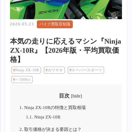
2026.05.23
バイク買取豆知識
本気の走りに応えるマシン『Ninja
ZX-10R』【2026年版・平均買取価
格】
Ninja ZX-10R
カワサキ
スーパースポーツ
～1000cc
目次
[
hide
]
1.
Ninja ZX-10Rの特徴と買取相場
1.1.
Ninja ZX-10R
2.
取引価格が決まる要因とは？