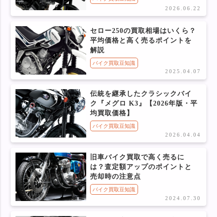
2026.06.22
セロー250の買取相場はいくら？
平均価格と高く売るポイントを
解説
バイク買取豆知識
2025.04.07
伝統を継承したクラシックバイ
ク『メグロ K3』【2026年版・平
均買取価格】
バイク買取豆知識
2026.04.04
旧車バイク買取で高く売るに
は？査定額アップのポイントと
売却時の注意点
バイク買取豆知識
2024.07.30