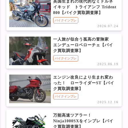
英国生まれの現代的なミドルネ
イキッド トライアンフ Trident
800【バイク買取調査隊】
バイクインプレ
2026.07.24
一人旅が似合う孤高の冒険家
エンデューロベローチェ【バイ
ク買取調査隊】
バイクインプレ
2025.06.19
エンジン改良により生まれ変わ
った！ ローライダーST【バイ
ク買取調査隊】
バイクインプレ
2025.12.16
万能高速ツアラー！
Ninja1000SXをインプレ【バイ
ク買取調査隊】