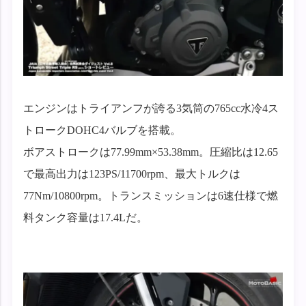
エンジンはトライアンフが誇る3気筒の765cc水冷4ス
トロークDOHC4バルブを搭載。
ボアストロークは77.99mm×53.38mm。圧縮比は12.65
で最高出力は123PS/11700rpm、最大トルクは
77Nm/10800rpm。トランスミッションは6速仕様で燃
料タンク容量は17.4Lだ。