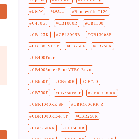
BMW
BOLT
Bonneville T120
C400GT
CB1100
CB1000R
CB125R
CB1300SF
CB1300SB
CB250F
CB250R
CB1300SF SP
CB400Four
CB400Super Four VTEC Revo
CB750
CB650F
CB650R
CB750F
CB750Four
CBR1000RR
CBR1000RR-R
CBR1000RR SP
CBR250R
CBR1000RR-R SP
CBR400R
CBR250RR