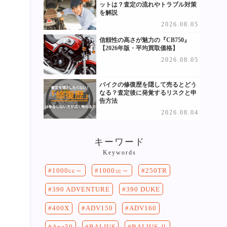
ットは？査定の流れやトラブル対策
を解説
2026.08.05
信頼性の高さが魅力の『CB750』
【2026年版・平均買取価格】
2026.08.05
バイクの修復歴を隠して売るとどう
なる？査定後に発覚するリスクと申
告方法
2026.08.04
キーワード
Keywords
250TR
1000cc～
1000㏄～
390 DUKE
390 ADVENTURE
400X
ADV150
ADV160
Ape50
BALIUS
BALIUS Ⅱ