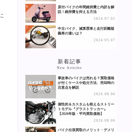
原付バイクの年間維持費と内訳を解
説！維持費を抑える方法
こ
2024.07.01
中古バイク、減算歴車と走行距離疑
義車の違いは？
2024.05.07
新着記事
New Articles
事故車のバイクは売れる？買取価格
が付くケースや処分方法、売却時の
注意点を解説
2026.08.06
個性的＆カスタムも映えるストリー
トモデル『グラストラッカー』
【2026年版・平均買取価格】
2026.08.06
バイク出張買取のメリット・デメリ