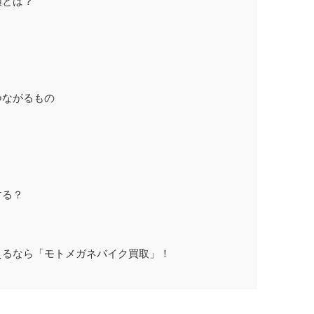
類とは？
つながるもの
する？
えるなら「モトメガネバイク買取」！