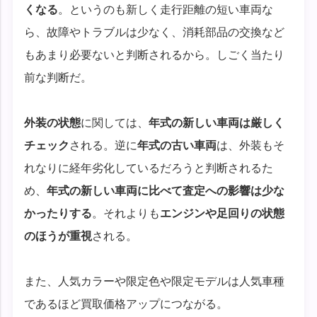
くなる
。というのも新しく走行距離の短い車両な
ら、故障やトラブルは少なく、消耗部品の交換など
もあまり必要ないと判断されるから。しごく当たり
前な判断だ。
外装の状態
に関しては、
年式の新しい車両は厳しく
チェック
される。逆に
年式の古い車両
は、外装もそ
れなりに経年劣化しているだろうと判断されるた
め、
年式の新しい車両に比べて査定への影響は少な
かったりする
。それよりも
エンジンや足回りの状態
のほうが重視
される。
また、人気カラーや限定色や限定モデルは人気車種
であるほど買取価格アップにつながる。