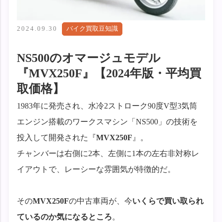
2024.09.30
バイク買取豆知識
NS500のオマージュモデル
『MVX250F』【2024年版・平均買
取価格】
1983年に発売され、水冷2ストローク90度V型3気筒
エンジン搭載のワークスマシン「NS500」の技術を
投入して開発された『
MVX250F
』。
チャンバーは右側に2本、左側に1本の左右非対称レ
イアウトで、レーシーな雰囲気が特徴的だ。
その
MVX250F
の中古車両が、今
いくらで買い取られ
ているのか気になるところ
。