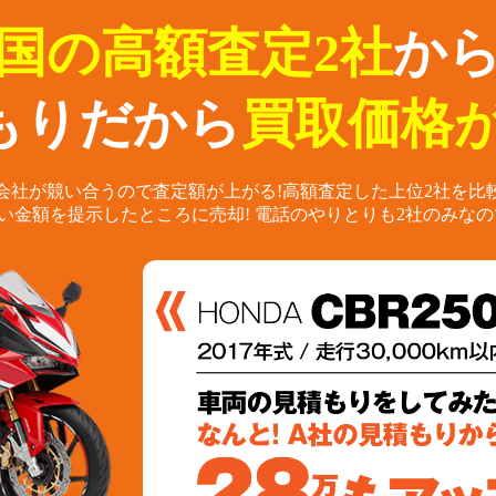
国の高額査定2社
か
もりだから
買取価格が
会社が競い合うので査定額が上がる!
高額査定した上位2社を比
い金額を提示したところに売却!
電話のやりとりも2社のみなの