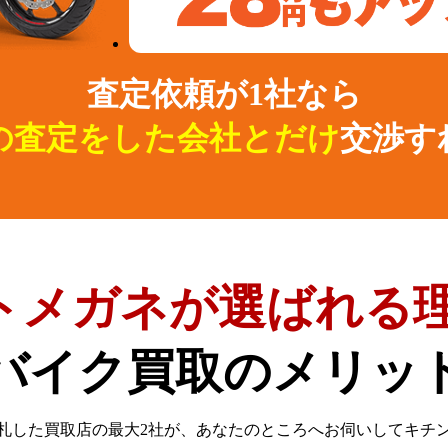
査定依頼が1社なら
の査定をした会社とだけ
交渉す
トメガネが選ばれる理
バイク買取のメリッ
札した買取店の最大2社が、
あなたのところへお伺いしてキチ