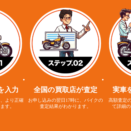
を入力
全国の買取店が査定
実車
と、
より正確
お申し込みの翌日17時に、
バイクの
高額査定の
ります。
査定結果がわかります。
て詳細の