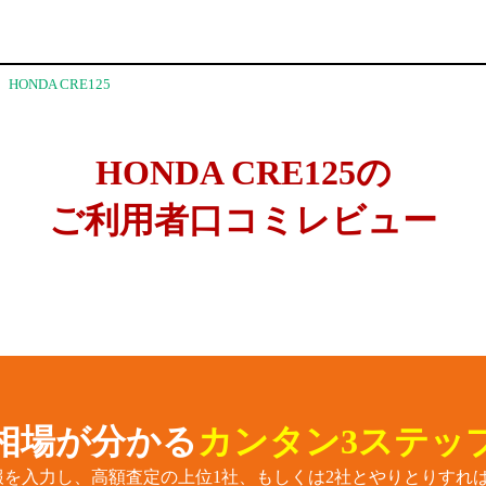
HONDA CRE125
HONDA CRE125の
ご利用者口コミレビュー
相場が分かる
カンタン3ステッ
報を入力し、高額査定の上位1社、もしくは2社とやりとりすれば