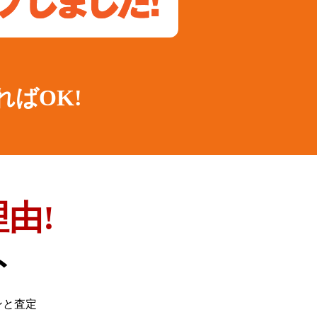
ればOK!
由!
ト
ンと査定