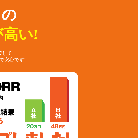
らの
高い!
較して
で安心です!