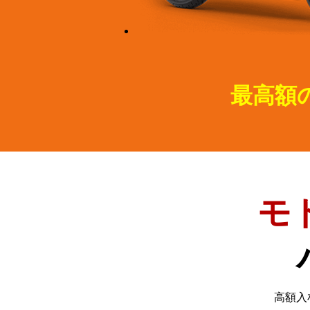
最高額
モ
高額入