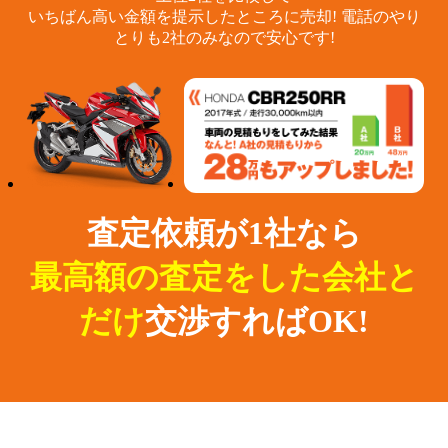
いちばん高い金額を提示したところに売却!
電話のやり
とりも2社のみなので安心です!
査定依頼が1社なら
最高額の査定をした会社と
だけ
交渉すればOK!