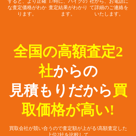
すると、
より正確
17時に、
バイクの
社から、
お電話に
な査定価格がわか
査定結果がわかり
て詳細のご連絡を
ります。
ます。
いたします。
全国の高額査定2
社
からの
見積もりだから
買
取価格が高い!
買取会社が競い合うので査定額が上がる!
高額査定した
上位2社を比較して