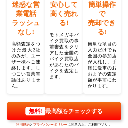
迷惑な営
安心して
簡単操作
業電話
高く売れ
で
ラッシュ
る!
売却でき
なし!
る!
モトメガネバ
イク買取の事
高額査定をつ
簡単な項目の
前審査をクリ
けた最大2社
入力だけでも
アした全国の
のみが、ユー
全国の参加店
バイク買取店
ザー様へご連
が入札し、手
があなたのバ
絡します。し
軽に愛車のお
イクを査定し
つこい営業電
およその査定
ます。
話はありませ
額が事前にわ
ん。
かります。
最高額をチェックする
無料!
利用規約
と
プライバシーポリシー
に同意の上、ご利用下さい。