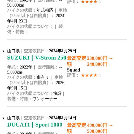
年式：
2002年｜
走行距離：
～
評価：
★★★★
☆
50,000km
バイクの状態：
年式相応｜
車検
（250cc以下は自賠責）：
2024
年4月 23日
バイクの状態について：
｜
装
備・特徴：
山口県
｜
査定依頼日：
2024年1月29日
SUZUKI｜V-Strom 250
最高査定
230,000円 ～
額
240,000円
年式：
2022年｜
走行距離：
～
Squad
5,000km
評価：
★★★★
☆
バイクの状態：
傷有り｜
車検
（250cc以下は自賠責）：
2026
年9月 15日
バイクの状態について：
快調｜
装備・特徴：
ワンオーナー
山口県
｜
査定依頼日：
2024年1月14日
DUCATI｜Sport 1000
最高査定
400,000円 ～
額
500,000円