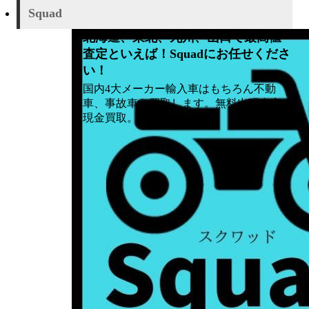
Squad
北海道、東北、九州、山口で最高値
査定といえば！Squadにお任せくださ
い！
国内4大メーカー輸入車はもちろん ​不動
車、事故車も買取します。 ​無料出張査定、
現金買取。