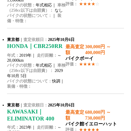
15,000km
評価：
★★★★
☆
バイクの状態：
年式相応｜
車検
（250cc以下は自賠責）：
なし
バイクの状態について：
｜
装
備・特徴：
東京都
｜
査定依頼日：
2025年10月6日
HONDA｜CBR250RR
最高査定
300,000円 ～
額
400,000円
年式：
2019年｜
走行距離：
～
バイクボーイ
20,000km
評価：
★★★★
☆
バイクの状態：
年式相応｜
車検
（250cc以下は自賠責）：
2029
年10月 5日
バイクの状態について：
快調｜
装備・特徴：
東京都
｜
査定依頼日：
2025年10月6日
KAWASAKI｜
最高査定
680,000円 ～
ELIMINATOR 400
額
730,000円
バイク館イエローハット
年式：
2023年｜
走行距離：
～
評価：
★★★★★