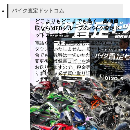
バイク査定ドットコム
どこよりもどこまでも高く 高価買
取ならMFDグループのバイク査定ド
ットコムまで！！！
電話やメールでお伝えした金額から大幅な
ダウンはいたしません。 取引不成立の場
合でも手数料は一切いただきません。名義
変更後の登録書コピーを通常２週間以内に
お送りしますので、税金等のトラブルがあ
りません。必ず買い取り証明書を発行いた
します。