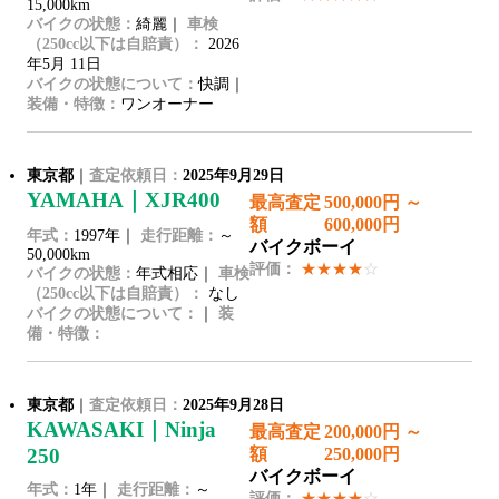
15,000km
バイクの状態：
綺麗｜
車検
（250cc以下は自賠責）：
2026
年5月 11日
バイクの状態について：
快調｜
装備・特徴：
ワンオーナー
東京都
｜
査定依頼日：
2025年9月29日
YAMAHA｜XJR400
最高査定
500,000円 ～
額
600,000円
年式：
1997年｜
走行距離：
～
バイクボーイ
50,000km
評価：
★★★★
☆
バイクの状態：
年式相応｜
車検
（250cc以下は自賠責）：
なし
バイクの状態について：
｜
装
備・特徴：
東京都
｜
査定依頼日：
2025年9月28日
KAWASAKI｜Ninja
最高査定
200,000円 ～
250
額
250,000円
バイクボーイ
年式：
1年｜
走行距離：
～
評価：
★★★★
☆