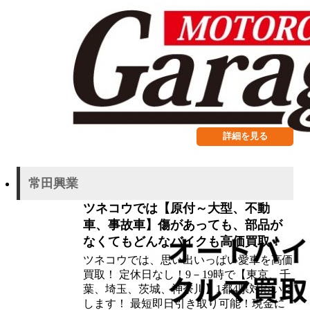
詳細を見る
常田興業
ツネコウでは【原付～大型、不動
車、事故車】傷があっても、部品が
なくてもどんなバイクも高価買取！
ツネコウでは、思い出いっぱい愛車を高価
買取！ 定休日なし！9－19時で【東京、千
葉、埼玉、茨城、神奈川】1都4県対応いた
します！ 最短即日引き取り可能！現金に