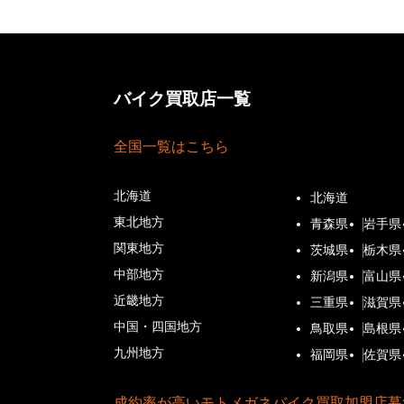
バイク買取店一覧
全国一覧はこちら
北海道
北海道
東北地方
青森県
岩手県
関東地方
茨城県
栃木県
中部地方
新潟県
富山県
近畿地方
三重県
滋賀県
中国・四国地方
鳥取県
島根県
九州地方
福岡県
佐賀県
成約率が高いモトメガネバイク買取加盟店募