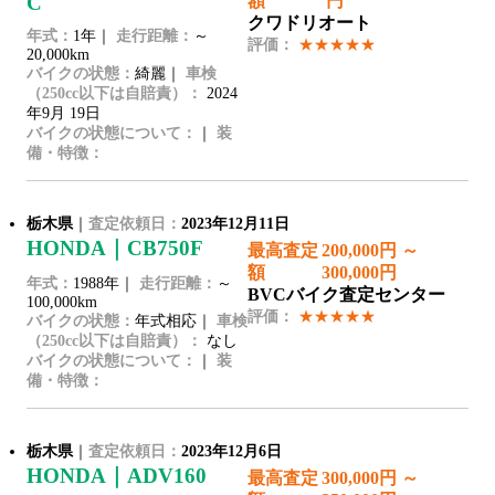
C
額
円
クワドリオート
年式：
1年｜
走行距離：
～
評価：
★★★★★
20,000km
バイクの状態：
綺麗｜
車検
（250cc以下は自賠責）：
2024
年9月 19日
バイクの状態について：
｜
装
備・特徴：
栃木県
｜
査定依頼日：
2023年12月11日
HONDA｜CB750F
最高査定
200,000円 ～
額
300,000円
年式：
1988年｜
走行距離：
～
BVCバイク査定センター
100,000km
評価：
★★★★★
バイクの状態：
年式相応｜
車検
（250cc以下は自賠責）：
なし
バイクの状態について：
｜
装
備・特徴：
栃木県
｜
査定依頼日：
2023年12月6日
HONDA｜ADV160
最高査定
300,000円 ～