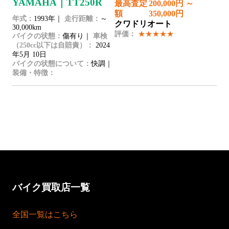
YAMAHA｜TT250R
最高査定
200,000円 ～
額
350,000円
年式：
1993年｜
走行距離：
～
クワドリオート
30,000km
評価：
★★★★★
バイクの状態：
傷有り｜
車検
（250cc以下は自賠責）：
2024
年5月 10日
バイクの状態について：
快調｜
装備・特徴：
バイク買取店一覧
全国一覧はこちら