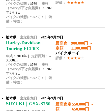
評価：
★★★★★
バイクの状態：
綺麗｜
車検
（250cc以下は自賠責）：
2026
年5月 9日
バイクの状態について：
｜
装
備・特徴：
栃木県
｜
査定依頼日：
2025年9月29日
Harley-Davidson｜
最高査
900,000円 ～
Touring FLTRX
定額
1,100,000円
バイクボーイ
年式：
2011年｜
走行距離：
～
評価：
★★★★
☆
3,000km
バイクの状態：
綺麗｜
車検
（250cc以下は自賠責）：
2026
年7月 9日
バイクの状態について：
｜
装
備・特徴：
栃木県
｜
査定依頼日：
2025年9月19日
SUZUKI｜GSX-S750
最高査定
550,000円 ～
額
650,000円