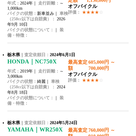
定額
1,150,000円
年式：
2024年｜
走行距離：
～
オフバイクル
1,000km
評価：
★★★★
☆
バイクの状態：
新車並み｜
車検
（250cc以下は自賠責）：
2026
年9月 10日
バイクの状態について：
｜
装
備・特徴：
栃木県
｜
査定依頼日：
2024年6月1日
HONDA｜NC750X
最高査定
605,000円 ～
額
700,000円
年式：
2019年｜
走行距離：
～
オフバイクル
3,000km
評価：
★★★★
☆
バイクの状態：
綺麗｜
車検
（250cc以下は自賠責）：
2024
年8月 18日
バイクの状態について：
｜
装
備・特徴：
栃木県
｜
査定依頼日：
2024年5月24日
YAMAHA｜WR250X
最高査定
760,000円 ～