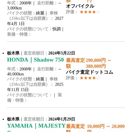
額
円
年式：
2008年｜
走行距離：
～
オフバイクル
3,000km
評価：
★★★★
☆
バイクの状態：
綺麗｜
車検
（250cc以下は自賠責）：
2027
年4月 1日
バイクの状態について：
快調｜
装備・特徴：
栃木県
｜
査定依頼日：
2024年3月22日
HONDA｜Shadow 750
最高査定
290,000円 ～
額
380,000円
年式：
2008年｜
走行距離：
～
バイク査定ドットコム
40,000km
評価：
★★★★
☆
バイクの状態：
綺麗｜
車検
（250cc以下は自賠責）：
2025
年11月 15日
バイクの状態について：
｜
装
備・特徴：
栃木県
｜
査定依頼日：
2024年1月29日
YAMAHA｜MAJESTY
最高査定
10,000円 ～ 20,000