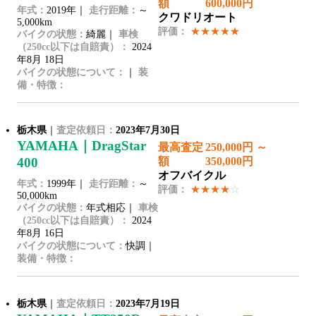
額
600,000円
年式：
2019年｜
走行距離：
～
クワドリオート
5,000km
評価：
★★★★★
バイクの状態：
綺麗｜
車検
（250cc以下は自賠責）：
2024
年8月 18日
バイクの状態について：
｜
装
備・特徴：
栃木県
｜
査定依頼日：
2023年7月30日
YAMAHA｜DragStar
最高査定
250,000円 ～
400
額
350,000円
オフバイクル
年式：
1999年｜
走行距離：
～
評価：
★★★★
☆
50,000km
バイクの状態：
年式相応｜
車検
（250cc以下は自賠責）：
2024
年8月 16日
バイクの状態について：
快調｜
装備・特徴：
栃木県
｜
査定依頼日：
2023年7月19日