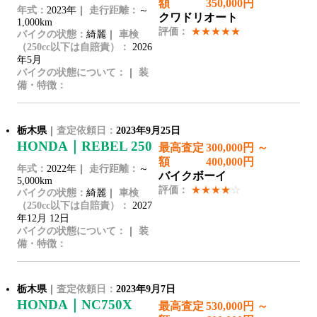
額
350,000円
年式：
2023年｜
走行距離：
～
クワドリオート
1,000km
評価：
★★★★★
バイクの状態：
綺麗｜
車検
（250cc以下は自賠責）：
2026
年5月
バイクの状態について：
｜
装
備・特徴：
栃木県
｜
査定依頼日：
2023年9月25日
HONDA｜REBEL 250
最高査定
300,000円 ～
額
400,000円
年式：
2022年｜
走行距離：
～
バイクボーイ
5,000km
評価：
★★★★
☆
バイクの状態：
綺麗｜
車検
（250cc以下は自賠責）：
2027
年12月 12日
バイクの状態について：
｜
装
備・特徴：
栃木県
｜
査定依頼日：
2023年9月7日
HONDA｜NC750X
最高査定
530,000円 ～