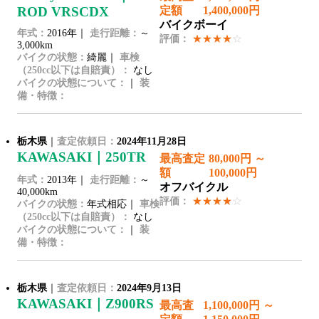
ROD VRSCDX
定額
1,400,000円
バイクボーイ
年式：
2016年｜
走行距離：
～
評価：
★★★★
☆
3,000km
バイクの状態：
綺麗｜
車検
（250cc以下は自賠責）：
なし
バイクの状態について：
｜
装
備・特徴：
栃木県
｜
査定依頼日：
2024年11月28日
KAWASAKI｜250TR
最高査定
80,000円 ～
額
100,000円
年式：
2013年｜
走行距離：
～
オフバイクル
40,000km
評価：
★★★★
☆
バイクの状態：
年式相応｜
車検
（250cc以下は自賠責）：
なし
バイクの状態について：
｜
装
備・特徴：
栃木県
｜
査定依頼日：
2024年9月13日
KAWASAKI｜Z900RS
最高査
1,100,000円 ～