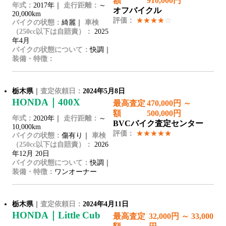
額
910,000円
年式：
2017年｜
走行距離：
～
オフバイクル
20,000km
評価：
★★★★
☆
バイクの状態：
綺麗｜
車検
（250cc以下は自賠責）：
2025
年4月
バイクの状態について：
快調｜
装備・特徴：
栃木県
｜
査定依頼日：
2024年5月8日
HONDA｜400X
最高査定
470,000円 ～
額
500,000円
年式：
2020年｜
走行距離：
～
BVCバイク査定センター
10,000km
評価：
★★★★★
バイクの状態：
傷有り｜
車検
（250cc以下は自賠責）：
2026
年12月 20日
バイクの状態について：
快調｜
装備・特徴：
ワンオーナー
栃木県
｜
査定依頼日：
2024年4月11日
HONDA｜Little Cub
最高査定
32,000円 ～ 33,000