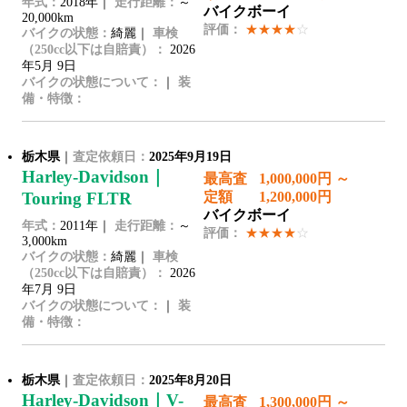
年式：
2018年｜
走行距離：
～
バイクボーイ
20,000km
評価：
★★★★
☆
バイクの状態：
綺麗｜
車検
（250cc以下は自賠責）：
2026
年5月 9日
バイクの状態について：
｜
装
備・特徴：
栃木県
｜
査定依頼日：
2025年9月19日
Harley-Davidson｜
最高査
1,000,000円 ～
Touring FLTR
定額
1,200,000円
バイクボーイ
年式：
2011年｜
走行距離：
～
評価：
★★★★
☆
3,000km
バイクの状態：
綺麗｜
車検
（250cc以下は自賠責）：
2026
年7月 9日
バイクの状態について：
｜
装
備・特徴：
栃木県
｜
査定依頼日：
2025年8月20日
Harley-Davidson｜V-
最高査
1,300,000円 ～