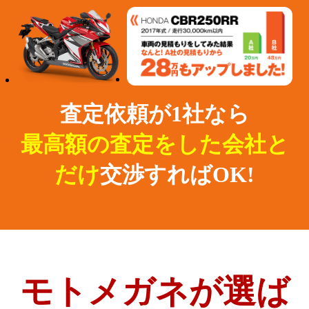
査定依頼が1社なら
最高額の査定をした会社と
だけ
交渉すればOK!
モトメガネが選ば