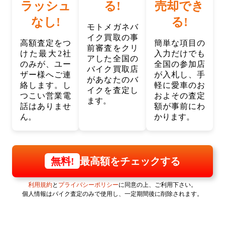
ラッシュ
る!
売却でき
なし!
る!
モトメガネバ
イク買取の事
高額査定をつ
簡単な項目の
前審査をクリ
けた最大2社
入力だけでも
アした全国の
のみが、ユー
全国の参加店
バイク買取店
ザー様へご連
が入札し、手
があなたのバ
絡します。し
軽に愛車のお
イクを査定し
つこい営業電
およその査定
ます。
話はありませ
額が事前にわ
ん。
かります。
最高額をチェックする
無料!
利用規約
と
プライバシーポリシー
に同意の上、ご利用下さい。
個人情報はバイク査定のみで使用し、一定期間後に削除されます。