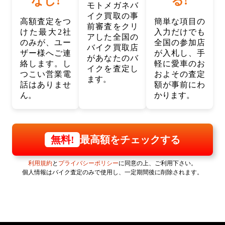
なし!
る!
モトメガネバ
イク買取の事
高額査定をつ
簡単な項目の
前審査をクリ
けた最大2社
入力だけでも
アした全国の
のみが、ユー
全国の参加店
バイク買取店
ザー様へご連
が入札し、手
があなたのバ
絡します。し
軽に愛車のお
イクを査定し
つこい営業電
およその査定
ます。
話はありませ
額が事前にわ
ん。
かります。
最高額をチェックする
無料!
利用規約
と
プライバシーポリシー
に同意の上、ご利用下さい。
個人情報はバイク査定のみで使用し、一定期間後に削除されます。