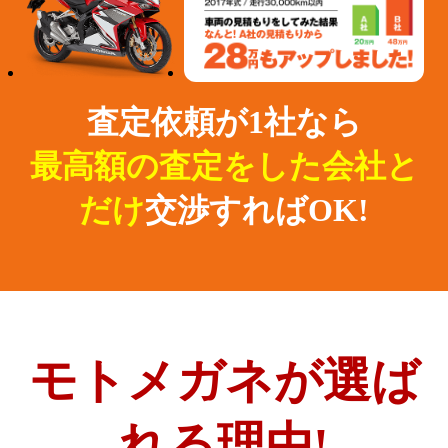
査定依頼が1社なら
最高額の査定をした会社と
だけ
交渉すればOK!
モトメガネが選ば
れる理由!