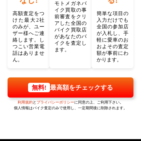
なし!
る!
モトメガネバ
イク買取の事
高額査定をつ
簡単な項目の
前審査をクリ
けた最大2社
入力だけでも
アした全国の
のみが、ユー
全国の参加店
バイク買取店
ザー様へご連
が入札し、手
があなたのバ
絡します。し
軽に愛車のお
イクを査定し
つこい営業電
およその査定
ます。
話はありませ
額が事前にわ
ん。
かります。
最高額をチェックする
無料!
利用規約
と
プライバシーポリシー
に同意の上、ご利用下さい。
個人情報はバイク査定のみで使用し、一定期間後に削除されます。