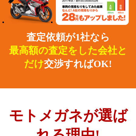
査定依頼が1社なら
最高額の査定をした会社と
だけ
交渉すればOK!
モトメガネが選ば
れる理由!