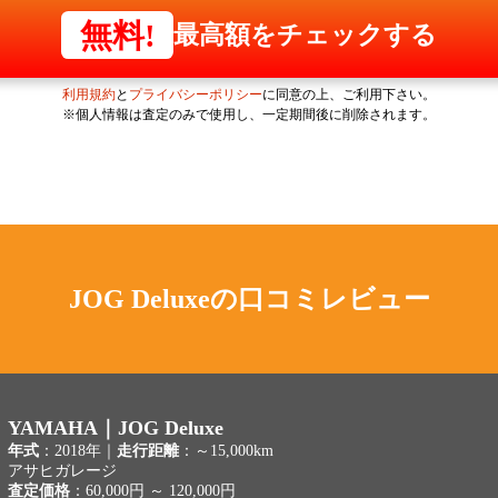
無料!
最高額をチェックする
利用規約
と
プライバシーポリシー
に同意の上、ご利用下さい。
※個人情報は査定のみで使用し、一定期間後に削除されます。
JOG Deluxeの
口コミレビュー
YAMAHA｜JOG Deluxe
年式
：2018年｜
走行距離
：～15,000km
アサヒガレージ
査定価格
：60,000円 ～ 120,000円