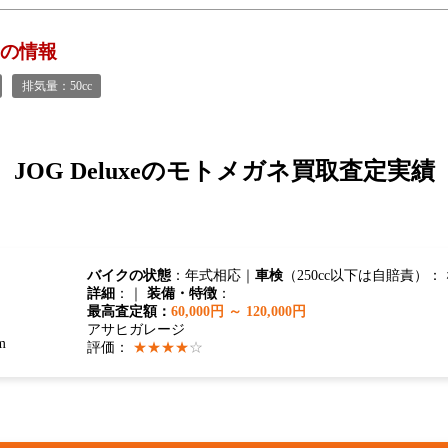
xeの情報
排気量：50cc
JOG Deluxeの
モトメガネ買取査定実績
バイクの状態
：年式相応｜
車検
（250cc以下は自賠責）：
詳細
：｜
装備・特徴
：
最高査定額：
60,000円 ～ 120,000円
アサヒガレージ
m
評価：
★★★★
☆