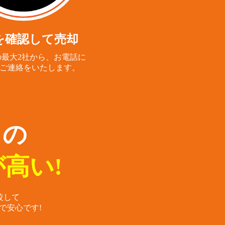
を確認して売却
最大2社から、
お電話に
ご連絡をいたします。
らの
高い!
較して
で安心です!