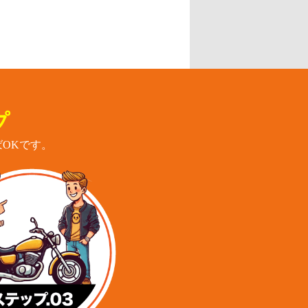
プ
OKです。