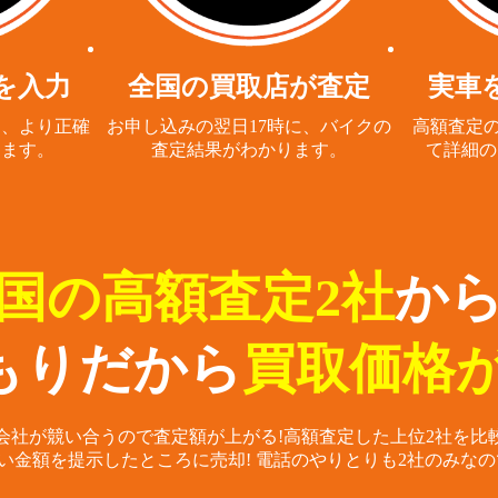
を入力
全国の買取店が査定
実車
と、
より正確
お申し込みの翌日17時に、
バイクの
高額査定の
ります。
査定結果がわかります。
て詳細の
国の高額査定2社
か
もりだから
買取価格が
会社が競い合うので査定額が上がる!
高額査定した上位2社を比
い金額を提示したところに売却!
電話のやりとりも2社のみなの