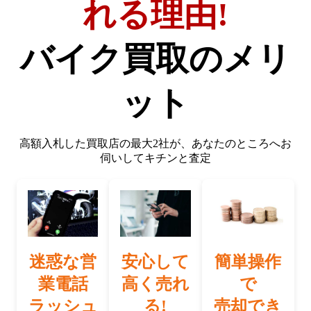
れる理由!
バイク買取のメリ
ット
高額入札した買取店の最大2社が、
あなたのところへお
伺いしてキチンと査定
迷惑な営
安心して
簡単操作
業電話
高く売れ
で
ラッシュ
る!
売却でき