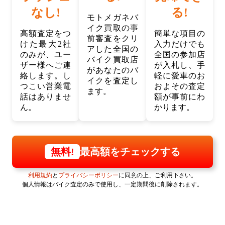
なし!
る!
モトメガネバ
イク買取の事
高額査定をつ
簡単な項目の
前審査をクリ
けた最大2社
入力だけでも
アした全国の
のみが、ユー
全国の参加店
バイク買取店
ザー様へご連
が入札し、手
があなたのバ
絡します。し
軽に愛車のお
イクを査定し
つこい営業電
およその査定
ます。
話はありませ
額が事前にわ
ん。
かります。
最高額をチェックする
無料!
利用規約
と
プライバシーポリシー
に同意の上、ご利用下さい。
個人情報はバイク査定のみで使用し、一定期間後に削除されます。