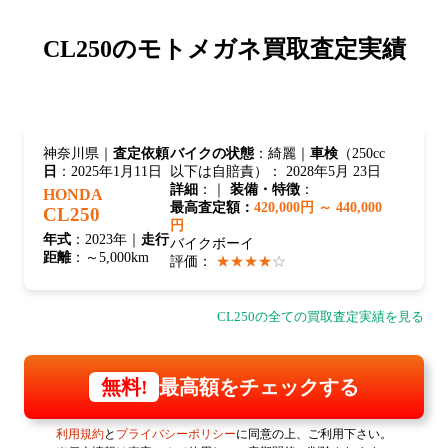
CL250の
モトメガネ買取査定実績
神奈川県｜
査定依頼
バイクの状態
：綺麗｜
車検
（250cc
日
：2025年1月11日
以下は自賠責）： 2028年5月 23日
詳細
：｜
装備・特徴
：
HONDA
最高査定額：
420,000円 ～ 440,000
CL250
円
年式
：2023年｜
走行
バイクボーイ
距離
：～5,000km
評価：
★★★★
☆
CL250の全ての買取査定実績を見る
最高額をチェックする
無料!
利用規約
と
プライバシーポリシー
に同意の上、ご利用下さい。