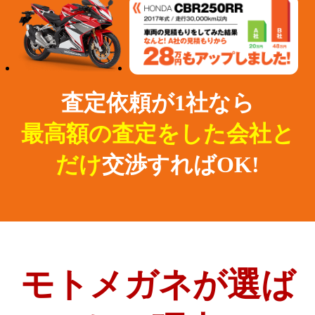
査定依頼が1社なら
最高額の査定をした会社と
だけ
交渉すればOK!
モトメガネが選ば