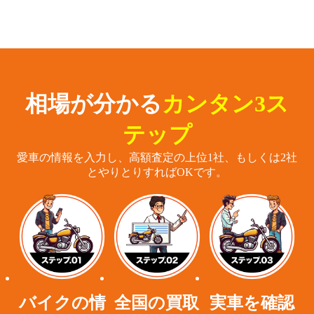
相場が分かる
カンタン3ス
テップ
愛車の情報を入力し、高額査定の上位1社、もしくは2社
とやりとりすればOKです。
バイクの情
全国の買取
実車を確認