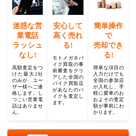
迷惑な営
安心して
簡単操作
業電話
高く売れ
で
ラッシュ
る!
売却でき
なし!
る!
モトメガネバ
イク買取の事
高額査定をつ
簡単な項目の
前審査をクリ
けた最大2社
入力だけでも
アした全国の
のみが、ユー
全国の参加店
バイク買取店
ザー様へご連
が入札し、手
があなたのバ
絡します。し
軽に愛車のお
イクを査定し
つこい営業電
およその査定
ます。
話はありませ
額が事前にわ
ん。
かります。