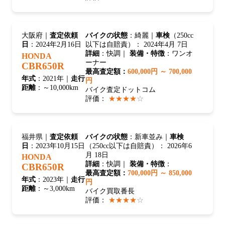
大阪府｜
査定依頼
バイクの状態
：綺麗｜
車検
（250cc
日
：2024年2月16日
以下は自賠責）： 2024年4月 7日
詳細
：快調｜
装備・特徴
：ワンオ
HONDA
ーナー
CBR650R
最高査定額：
600,000円 ～ 700,000
年式
：2021年｜
走行
円
距離
：～10,000km
バイク査定ドットコム
評価：
★★★★
☆
福井県｜
査定依頼
バイクの状態
：新車並み｜
車検
日
：2023年10月15日
（250cc以下は自賠責）： 2026年6
月 18日
HONDA
詳細
：快調｜
装備・特徴
：
CBR650R
最高査定額：
700,000円 ～ 850,000
年式
：2023年｜
走行
円
距離
：～3,000km
バイク買取番長
評価：
★★★★
☆