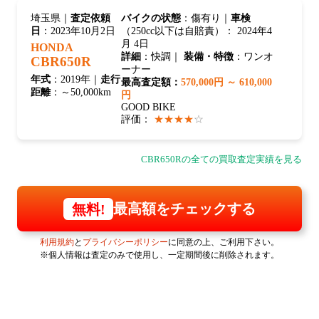
埼玉県｜
査定依頼
バイクの状態
：傷有り｜
車検
日
：2023年10月2日
（250cc以下は自賠責）： 2024年4
月 4日
HONDA
詳細
：快調｜
装備・特徴
：ワンオ
CBR650R
ーナー
年式
：2019年｜
走行
最高査定額：
570,000円 ～ 610,000
距離
：～50,000km
円
GOOD BIKE
評価：
★★★★
☆
CBR650Rの全ての買取査定実績を見る
最高額をチェックする
無料!
利用規約
と
プライバシーポリシー
に同意の上、ご利用下さい。
※個人情報は査定のみで使用し、一定期間後に削除されます。