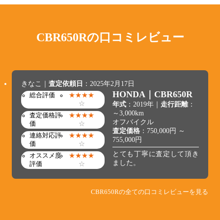
CBR650Rの
口コミレビュー
きなこ｜
査定依頼日
：2025年2月17日
HONDA｜CBR650R
総合評価
★★★★
☆
年式
：2019年｜
走行距離
：
～3,000km
査定価格評
★★★★
オフバイクル
価
☆
査定価格
：750,000円 ～
連絡対応評
★★★★
755,000円
価
☆
とても丁寧に査定して頂き
オススメ度
★★★★
ました。
評価
☆
CBR650Rの全ての口コミレビューを見る