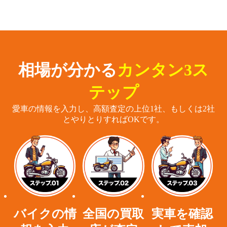
相場が分かる
カンタン3ス
テップ
愛車の情報を入力し、高額査定の上位1社、もしくは2社
とやりとりすればOKです。
バイクの情
全国の買取
実車を確認