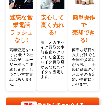
迷惑な営
安心して
簡単操作
業電話
高く売れ
で
ラッシュ
る!
売却でき
なし!
る!
モトメガネバ
イク買取の事
高額査定をつ
簡単な項目の
前審査をクリ
けた最大2社
入力だけでも
アした全国の
のみが、ユー
全国の参加店
バイク買取店
ザー様へご連
が入札し、手
があなたのバ
絡します。し
軽に愛車のお
イクを査定し
つこい営業電
およその査定
ます。
話はありませ
額が事前にわ
ん。
かります。
最高額をチェックする