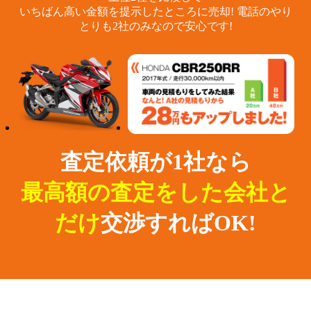
いちばん高い金額を提示したところに売却!
電話のやり
とりも2社のみなので安心です!
査定依頼が1社なら
最高額の査定をした会社と
だけ
交渉すればOK!