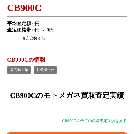
CB900C
平均査定額
0円
査定価格帯
0円 ～ 0円
査定台数 0 台
CB900Cの情報
発売年：年
排気量：cc
CB900Cの
モトメガネ買取査定実績
CB900Cの全ての買取査定実績を見る