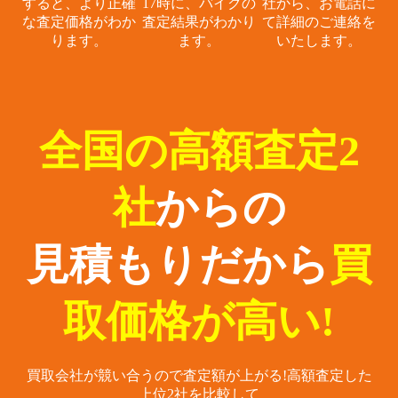
すると、
より正確
17時に、
バイクの
社から、
お電話に
な査定価格がわか
査定結果がわかり
て詳細のご連絡を
ります。
ます。
いたします。
全国の高額査定2
社
からの
見積もりだから
買
取価格が高い!
買取会社が競い合うので査定額が上がる!
高額査定した
上位2社を比較して