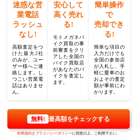
迷惑な営
安心して
簡単操作
業電話
高く売れ
で
ラッシュ
る!
売却でき
なし!
る!
モトメガネバ
イク買取の事
高額査定をつ
簡単な項目の
前審査をクリ
けた最大2社
入力だけでも
アした全国の
のみが、ユー
全国の参加店
バイク買取店
ザー様へご連
が入札し、手
があなたのバ
絡します。し
軽に愛車のお
イクを査定し
つこい営業電
およその査定
ます。
話はありませ
額が事前にわ
ん。
かります。
最高額をチェックする
無料!
利用規約
と
プライバシーポリシー
に同意の上、ご利用下さい。