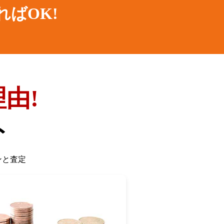
ればOK!
由!
ト
ンと査定