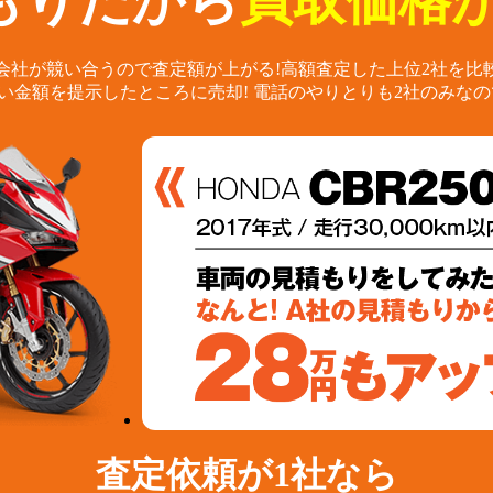
もりだから
買取価格が
会社が競い合うので査定額が上がる!
高額査定した上位2社を比
い金額を提示したところに売却!
電話のやりとりも2社のみなの
査定依頼が1社なら