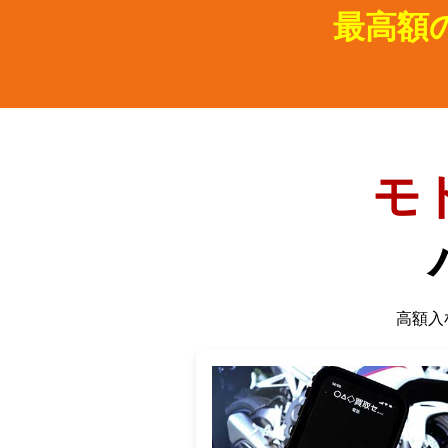
最高額
モ
高額入