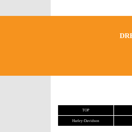
DR
TOP
Harley-Davidson