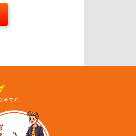
プ
OKです。