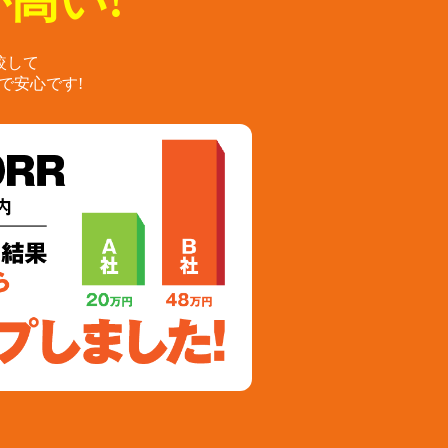
高い!
較して
で安心です!