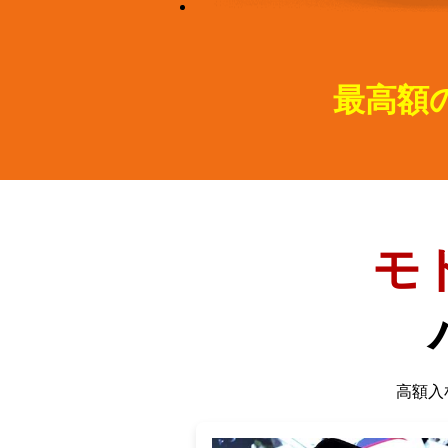
最高額
モ
高額入