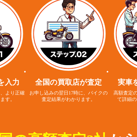
を入力
全国の買取店が査定
実車
と、
より正確
お申し込みの翌日17時に、
バイクの
高額査定の
ります。
査定結果がわかります。
て詳細の