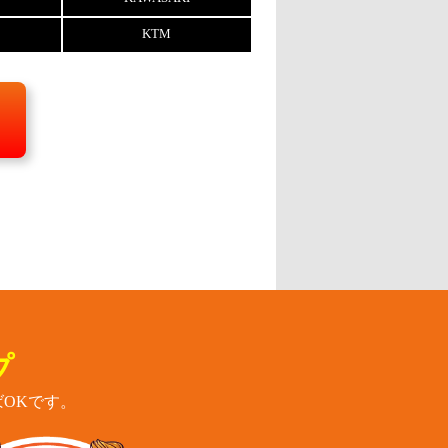
KTM
プ
OKです。