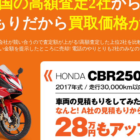
国の高額査定2社
か
もりだから
買取価格が
会社が競い合うので査定額が上がる!
高額査定した上位2社を比
い金額を提示したところに売却!
電話のやりとりも2社のみなの