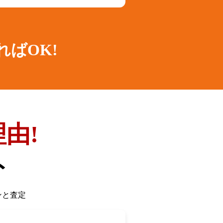
ればOK!
由!
ト
ンと査定