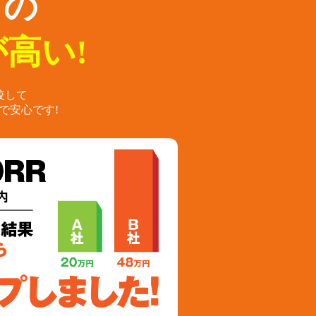
らの
高い!
較して
で安心です!