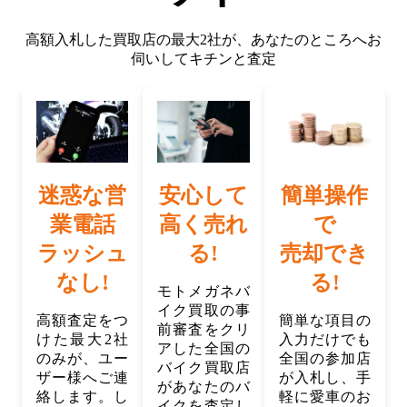
高額入札した買取店の最大2社が、
あなたのところへお
伺いしてキチンと査定
迷惑な営
安心して
簡単操作
業電話
高く売れ
で
ラッシュ
る!
売却でき
なし!
る!
モトメガネバ
イク買取の事
高額査定をつ
簡単な項目の
前審査をクリ
けた最大2社
入力だけでも
アした全国の
のみが、ユー
全国の参加店
バイク買取店
ザー様へご連
が入札し、手
があなたのバ
絡します。し
軽に愛車のお
イクを査定し