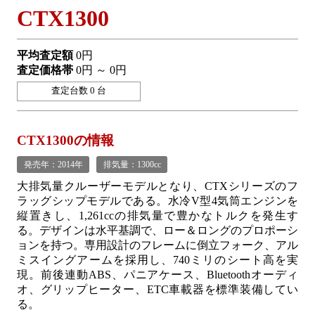
CTX1300
平均査定額
0円
査定価格帯
0円 ～ 0円
査定台数 0 台
CTX1300の情報
発売年：2014年
排気量：1300cc
大排気量クルーザーモデルとなり、CTXシリーズのフ
ラッグシップモデルである。水冷V型4気筒エンジンを
縦置きし、1,261ccの排気量で豊かなトルクを発生す
る。デザインは水平基調で、ロー＆ロングのプロポーシ
ョンを持つ。専用設計のフレームに倒立フォーク、アル
ミスイングアームを採用し、740ミリのシート高を実
現。前後連動ABS、パニアケース、Bluetoothオーディ
オ、グリップヒーター、ETC車載器を標準装備してい
る。